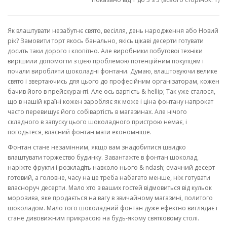
Як влаштувати незабутнє свято, весілля, день народження або Новий
рік? Замовити торт якось банально, якісь цікаві десерти готувати
досить таки дорого і клопітно. Але виробники побутової техніки
вирішили допомогти з цією проблемою потенційним покупцям і
почали виробляти шоколадні фонтани. Думаю, влаштовуючи велике
свято і звертаючись для цього до професійним організаторам, кожен
бачив його в прейскуранті. Але ось вартість & hellip; Так уже сталося,
що в нашій країні кожен заробляє як може і ціна фонтану напрокат
часто перевищує його собівартість в магазинах. Але нічого
складного в запуску цього шоколадного пристрою немає, і
погодьтеся, власний фонтан мати економніше.
Фонтан стане незамінним, якщо вам знадобитися швидко
влаштувати торжество будинку. Завантажте в фонтан шоколад,
наріжте фрукти і розкладіть навколо нього & ndash; смачний десерт
готовий, а головне, часу на це треба набагато менше, ніж готувати
власноруч десерти. Мало хто з ваших гостей відмовиться від кульок
морозива, яке продається на вагу в звичайному магазині, политого
шоколадом. Мало того шоколадний фонтан дуже ефектно виглядає і
стане дивовижним прикрасою на будь-якому святковому столі.