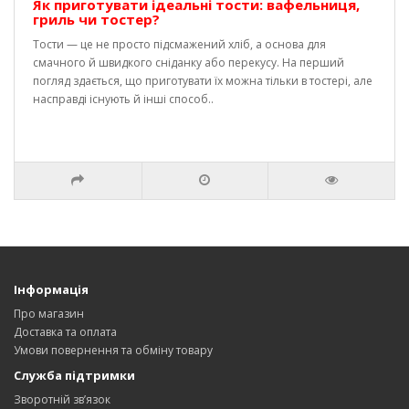
Як приготувати ідеальні тости: вафельниця,
гриль чи тостер?
Тости — це не просто підсмажений хліб, а основа для
смачного й швидкого сніданку або перекусу. На перший
погляд здається, що приготувати їх можна тільки в тостері, але
насправді існують й інші способ..
Інформація
Про магазин
Доставка та оплата
Умови повернення та обміну товару
Служба підтримки
Зворотній зв’язок