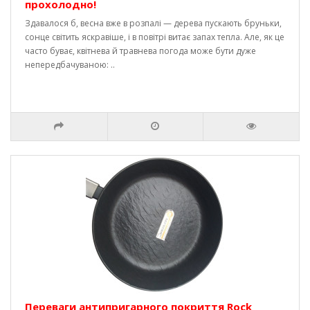
прохолодно!
Здавалося б, весна вже в розпалі — дерева пускають бруньки,
сонце світить яскравіше, і в повітрі витає запах тепла. Але, як це
часто буває, квітнева й травнева погода може бути дуже
непередбачуваною: ..
Переваги антипригарного покриття Rock