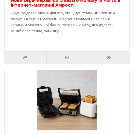
Нова серія кераміки Maestro Holiday in Porto в
інтернет-магазині Амрост!
Друзі, чудова новина для всіх, хто цінує стильний і якісний
посуд! В інтернет-магазині Амрост з’явилася нова серія
кераміки Maestro Holiday in Porto (MR-20005), яка додасть
вашій оселі тепла, затишку ..