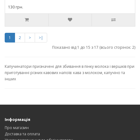
130 грн.
1
2
>
>|
Показано від 1 до 15 з 17 (всього сторінок: 2)
Капучинатори призначені для збивання в пінку молока і вершків при
приготуванні різних кавових напоїв: кава з молоком, капучіно та
інших
Інформація
Про магазин
Доставка та оплата