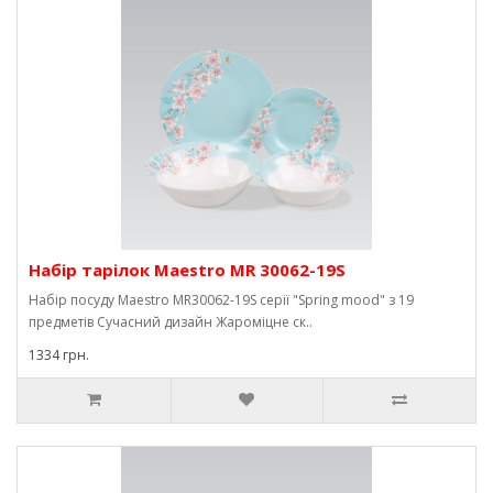
Набір тарілок Maestro MR 30062-19S
Набір посуду Maestro MR30062-19S серії "Spring mood" з 19
предметів Сучасний дизайн Жароміцне ск..
1334 грн.