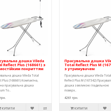
сувальна дошка Vileda
Прасувальна дошка Vil
l Reflect Plus (168661) з
Total Reflect Plus M (16
мостійким покриттям
з утримувачем
вальна дошка Vileda Total
Прасувальна дошка Vileda Tota
ct Plus (168661) Компактна,
Reflect Plus M (167342) Прасува
сна прасувальна дошка
дошка з великою гладильною
um To..
поверх..
грн.
4261 грн.
КУПИТИ
КУПИТИ