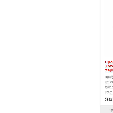
Пра
Tota
тер
Прасу
Refle
суча
Premi
5382 