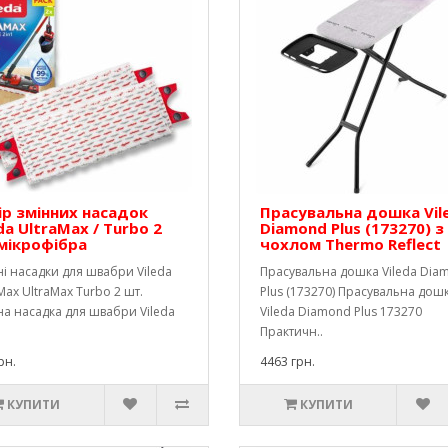
ір змінних насадок
Прасувальна дошка Vil
da UltraMax / Turbo 2
Diamond Plus (173270) з
мікрофібра
чохлом Thermo Reflect
і насадки для швабри Vileda
Прасувальна дошка Vileda Dia
Max UltraMax Turbo 2 шт.
Plus (173270) Прасувальна дош
а насадка для швабри Vileda
Vileda Diamond Plus 173270
Практичн..
рн.
4463 грн.
КУПИТИ
КУПИТИ