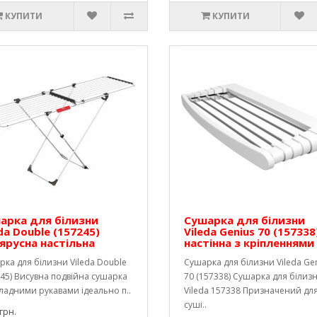
КУПИТИ
КУПИТИ
арка для білизни
Сушарка для білизни
da Double (157245)
Vileda Genius 70 (157338
ярусна настільна
настінна з кріпленнями
ка для білизни Vileda Double
Сушарка для білизни Vileda Ge
45) Висувна подвійна сушарка
70 (157338) Сушарка для білиз
ладними рукавами ідеально п..
Vileda 157338 Призначений дл
суші..
грн.