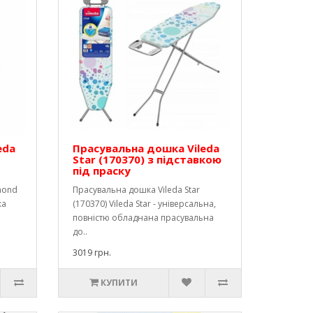
eda
Прасувальна дошка Vileda
Star (170370) з підставкою
під праску
mond
Прасувальна дошка Vileda Star
ка
(170370) Vileda Star - універсальна,
повністю обладнана прасувальна
до..
3019 грн.
КУПИТИ