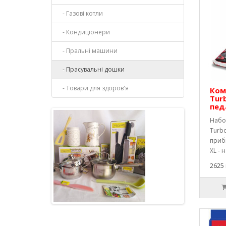
- Газові котли
- Кондиціонери
- Пральні машини
- Прасувальні дошки
- Товари для здоров'я
Ком
Tur
пед
Набор
Turbo
приби
XL - н
2625 