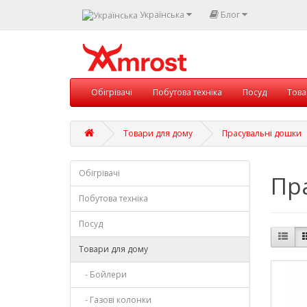
Українська
Блог
Обігрівачі
Побутова техніка
Посуд
Това
Товари для дому
Прасувальні дошки
Обігрівачі
Пр
Побутова техніка
Посуд
Товари для дому
- Бойлери
- Газові колонки