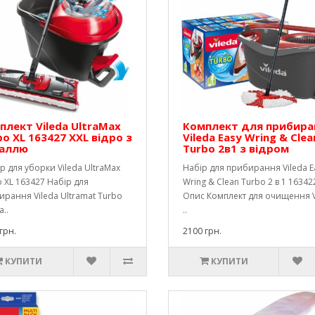
плект Vileda UltraMax
Комплект для прибира
bo XL 163427 XXL відро з
Vileda Easy Wring & Clea
аллю
Turbo 2в1 з відром
 для уборки Vileda UltraMax
Набір для прибирання Vileda E
 XL 163427 Набір для
Wring & Clean Turbo 2 в 1 16342
рання Vileda Ultramat Turbo
Опис Комплект для очищення V
а..
..
грн.
2100 грн.
КУПИТИ
КУПИТИ