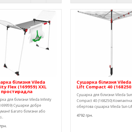
арка білизня Vileda
Сушарка білизня Vileda
nity Flex (169959) XXL
Lift Compact 40 (168250
 простирадла
Сушарка для білизни Vileda Sun 
ка для білизни Vileda Infinity
Compact 40 (168250) Компактна
(169959) Сушарки добре
обертова сушарка Vileda Sun-Lift
мані! Багато білизни або
4792 грн.
..
грн.