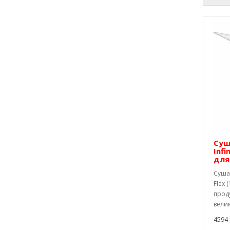
Суш
Infi
для
Сушар
Flex 
проду
великі
4594 