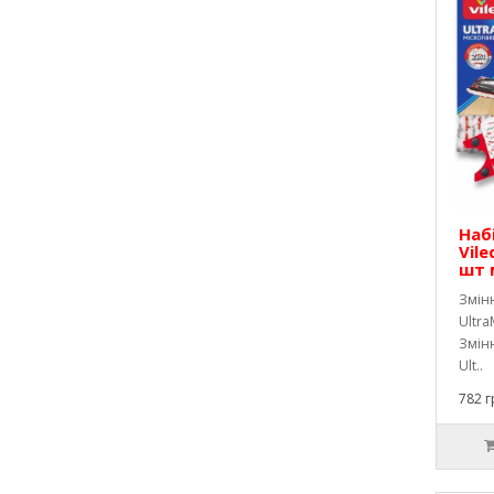
Наб
Vile
шт 
Змінн
Ultra
Змінн
Ult..
782 г