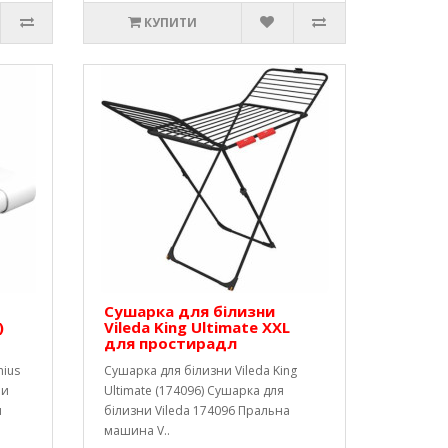
КУПИТИ
Сушарка для білизни
)
Vileda King Ultimate XXL
для простирадл
nius
Сушарка для білизни Vileda King
ни
Ultimate (174096) Сушарка для
я
білизни Vileda 174096 Пральна
машина V..