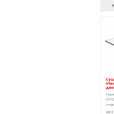
Суш
Vile
дво
Сушар
(1572
з нак
3413 