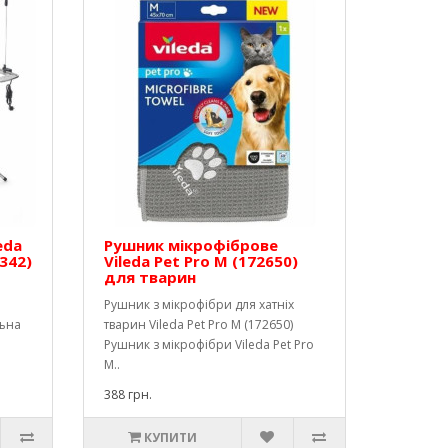
eda
Рушник мікрофіброве
7342)
Vileda Pet Pro M (172650)
для тварин
l
Рушник з мікрофібри для хатніх
льна
тварин Vileda Pet Pro M (172650)
Рушник з мікрофібри Vileda Pet Pro
M..
388 грн.
КУПИТИ