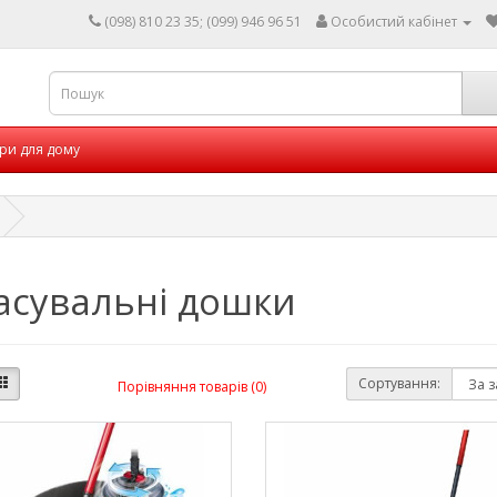
(098) 810 23 35; (099) 946 96 51
Особистий кабінет
ри для дому
асувальні дошки
Сортування:
Порівняння товарів (0)