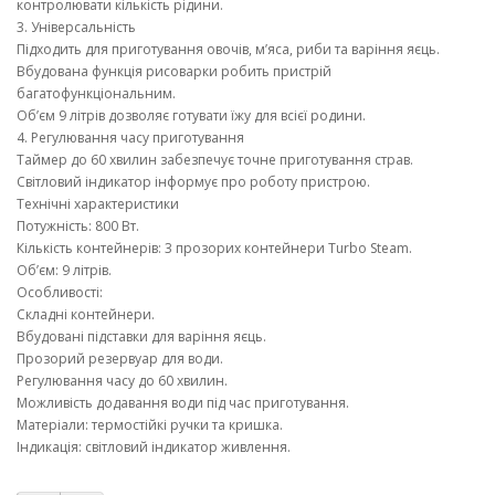
контролювати кількість рідини.
3. Універсальність
Підходить для приготування овочів, м’яса, риби та варіння яєць.
Вбудована функція рисоварки робить пристрій
багатофункціональним.
Об’єм 9 літрів дозволяє готувати їжу для всієї родини.
4. Регулювання часу приготування
Таймер до 60 хвилин забезпечує точне приготування страв.
Світловий індикатор інформує про роботу пристрою.
Технічні характеристики
Потужність: 800 Вт.
Кількість контейнерів: 3 прозорих контейнери Turbo Steam.
Об’єм: 9 літрів.
Особливості:
Складні контейнери.
Вбудовані підставки для варіння яєць.
Прозорий резервуар для води.
Регулювання часу до 60 хвилин.
Можливість додавання води під час приготування.
Матеріали: термостійкі ручки та кришка.
Індикація: світловий індикатор живлення.