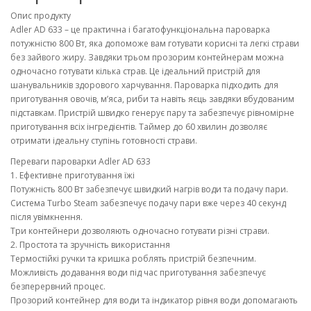
Опис продукту
Adler AD 633 – це практична і багатофункціональна пароварка
потужністю 800 Вт, яка допоможе вам готувати корисні та легкі страви
без зайвого жиру. Завдяки трьом прозорим контейнерам можна
одночасно готувати кілька страв. Це ідеальний пристрій для
шанувальників здорового харчування. Пароварка підходить для
приготування овочів, м’яса, риби та навіть яєць завдяки вбудованим
підставкам. Пристрій швидко генерує пару та забезпечує рівномірне
приготування всіх інгредієнтів. Таймер до 60 хвилин дозволяє
отримати ідеальну ступінь готовності страви.
Переваги пароварки Adler AD 633
1. Ефективне приготування їжі
Потужність 800 Вт забезпечує швидкий нагрів води та подачу пари.
Система Turbo Steam забезпечує подачу пари вже через 40 секунд
після увімкнення.
Три контейнери дозволяють одночасно готувати різні страви.
2. Простота та зручність використання
Термостійкі ручки та кришка роблять пристрій безпечним.
Можливість додавання води під час приготування забезпечує
безперервний процес.
Прозорий контейнер для води та індикатор рівня води допомагають