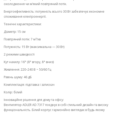
охолодження чи м’який повітряний потік.
Енергоефективність: потужність всього 30 Вт забезпечує економне
споживання електроенергії.
Технічні характеристики:
Діаметр: 15 см
Повітряний потік: 7 м³/хв
Потужність: 15 Вт (максимальна — 30 Вт)
2 режими швидкості
Кут нахилу: 16° (8° вгору, 8° вниз)
Живлення: 220–240 В ~ 50/60 Гц
Рівень шуму: 46 дБ
Комплектація: підставка і затискач
Колір: білий
Інноваційне рішення для дому та офісу:
Вентилятор ADLER AD 7317 поєднує в собі стильний дизайн та високу
функціональність. Білий корпус гармонійно виглядає в будь-якому