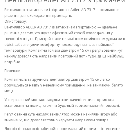
Вентилятор з затискачем і підставкою Adler AD 7317 — компактне
рішення для охолодження приміщень
Опис товару:
Вентилятор ADLER AD 7317 із затискачем і підставкою — ідеальне
рішення для тих, хто шукає ефективний спосіб охолодження у
спекотні літні дні. Пристрій стане незамінним помічником удома чи в
офісі, забезпечуючи комфортну прохолоду навіть за найвищої
температури. Компактна голівка діаметром 15 см і регульований кут
нахилу дозволяють направити повітряний потік туди, де це найбільш
потрібно.
Переваги:
Компактність та зручність: вентилятор діаметром 15 см легко
розміщується навіть у невеликому приміщенні, не займаючи багато
місця.
Універсальний монтаж: завдяки затискачеві вентилятор можна
встановити на полиці, столі чи будь-якій горизонтальній поверхні.
Регулювання кута нахилу: вентилятор можна нахиляти вгору або
вниз на 8°, що дозволяє точно керувати напрямком повітря.
Два рівні швидкості: вибирайте оптимальний режим — інтенсивне