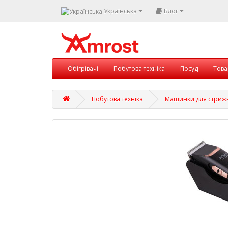
Українська
Блог
Обігрівачі
Побутова техніка
Посуд
Това
Побутова техніка
Машинки для стриж