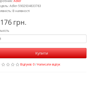
иробник:
Adler
дель: Adler-5902934833783
явність: В наявності
176 грн.
лькість
Купити
Відгуків: 0
/
Написати відгук