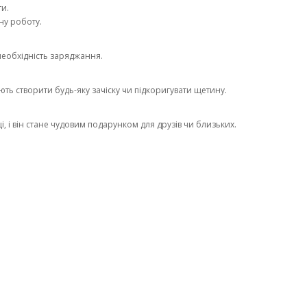
ти.
ну роботу.
необхідність заряджання.
яють створити будь-яку зачіску чи підкоригувати щетину.
, і він стане чудовим подарунком для друзів чи близьких.