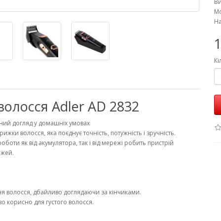
В
Мо
На
1
Кі
олосся Adler AD 2832
ний догляд у домашніх умовах
жки волосся, яка поєднує точність, потужність і зручність.
оботи як від акумулятора, так і від мережі робить пристрій
ожей.
ня волосся, дбайливо доглядаючи за кінчиками.
о корисно для густого волосся.