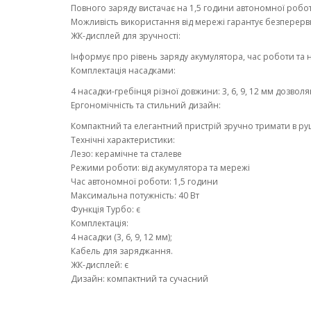
Повного заряду вистачає на 1,5 години автономної робо
Можливість використання від мережі гарантує безперерв
ЖК-дисплей для зручності:
Інформує про рівень заряду акумулятора, час роботи та 
Комплектація насадками:
4 насадки-гребінця різної довжини: 3, 6, 9, 12 мм дозвол
Ергономічність та стильний дизайн:
Компактний та елегантний пристрій зручно тримати в руці
Технічні характеристики:
Лезо: керамічне та сталеве
Режими роботи: від акумулятора та мережі
Час автономної роботи: 1,5 години
Максимальна потужність: 40 Вт
Функція Турбо: є
Комплектація:
4 насадки (3, 6, 9, 12 мм);
Кабель для заряджання.
ЖК-дисплей: є
Дизайн: компактний та сучасний