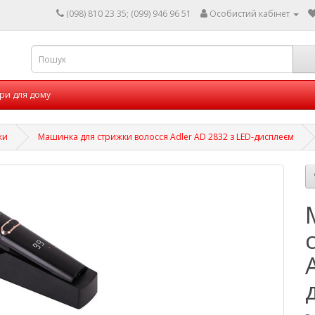
(098) 810 23 35; (099) 946 96 51
Особистий кабінет
ри для дому
ки
Машинка для стрижки волосся Adler AD 2832 з LED-дисплеєм