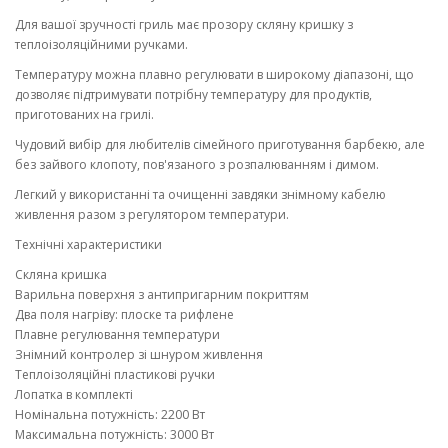
Для вашої зручності гриль має прозору скляну кришку з
теплоізоляційними ручками.
Температуру можна плавно регулювати в широкому діапазоні, що
дозволяє підтримувати потрібну температуру для продуктів,
приготованих на грилі.
Чудовий вибір для любителів сімейного приготування барбекю, але
без зайвого клопоту, пов'язаного з розпалюванням і димом.
Легкий у використанні та очищенні завдяки знімному кабелю
живлення разом з регулятором температури.
Технічні характеристики
Скляна кришка
Варильна поверхня з антипригарним покриттям
Два поля нагріву: плоске та рифлене
Плавне регулювання температури
Знімний контролер зі шнуром живлення
Теплоізоляційні пластикові ручки
Лопатка в комплекті
Номінальна потужність: 2200 Вт
Максимальна потужність: 3000 Вт