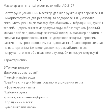
Масажер для ніг з підігрівом води Adler AD 2177
Багатофункціональний масажер для ніг з ручкою для перенесення.
Використовується для релаксації та оздоровлення. Дозволяє
виконувати різні види масажу: бульбашковий, вібраційний, сухий і
теплий. Підтримання температури води забезпечує комфортний
масаж в той час, коли вода зазвичай холодна. Масажер позитивно
впливає на кровопостачання ніг, додатково завдяки нервовим
закінченням, розташованим на підошвах ніг, благотворно впливає
на весь організм. Це також дозволяє розслабитися після
напруженого дня або після періоду ходьби в незручному взутті.
Характеристики
6 Точкові ролики
Дифузор ароматерапії
Функція нагріву води
Подвійна стіна для більш тривалого утримання тепла
Інфрачервона лампа
Підйомна ручка
Кришка, захищена від бризок
Вібраційний масаж
Бульбашковий масаж