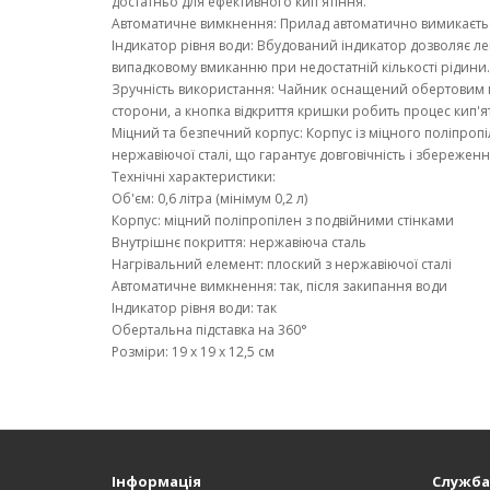
достатньо для ефективного кип'ятіння.
Автоматичне вимкнення: Прилад автоматично вимикаєтьс
Індикатор рівня води: Вбудований індикатор дозволяє ле
випадковому вмиканню при недостатній кількості рідини.
Зручність використання: Чайник оснащений обертовим пі
сторони, а кнопка відкриття кришки робить процес кип'
Міцний та безпечний корпус: Корпус із міцного поліпропі
нержавіючої сталі, що гарантує довговічність і збережен
Технічні характеристики:
Об'єм: 0,6 літра (мінімум 0,2 л)
Корпус: міцний поліпропілен з подвійними стінками
Внутрішнє покриття: нержавіюча сталь
Нагрівальний елемент: плоский з нержавіючої сталі
Автоматичне вимкнення: так, після закипання води
Індикатор рівня води: так
Обертальна підставка на 360°
Розміри: 19 х 19 х 12,5 см
Інформація
Служба