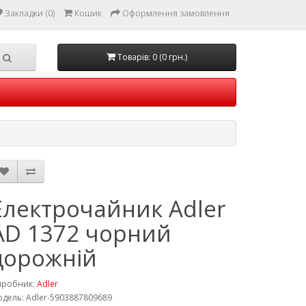
Закладки (0)
Кошик
Оформлення замовлення
Товарів: 0 (0 грн.)
Електрочайник Adler
AD 1372 чорний
дорожній
иробник:
Adler
дель: Adler-5903887809689