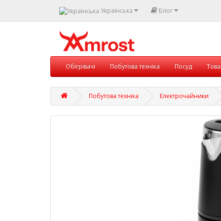
Українська
Блог
Обігрівачі
Побутова техніка
Посуд
Това
Побутова техніка
Електрочайники