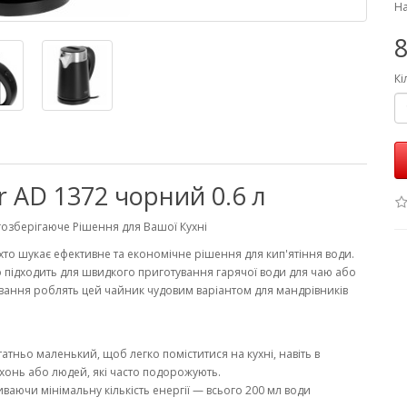
На
8
Кі
 AD 1372 чорний 0.6 л
ргозберігаюче Рішення для Вашої Кухні
хто шукає ефективне та економічне рішення для кип'ятіння води.
ьно підходить для швидкого приготування гарячої води для чаю або
ивання роблять цей чайник чудовим варіантом для мандрівників
татньо маленький, щоб легко поміститися на кухні, навіть в
хонь або людей, які часто подорожують.
аючи мінімальну кількість енергії — всього 200 мл води