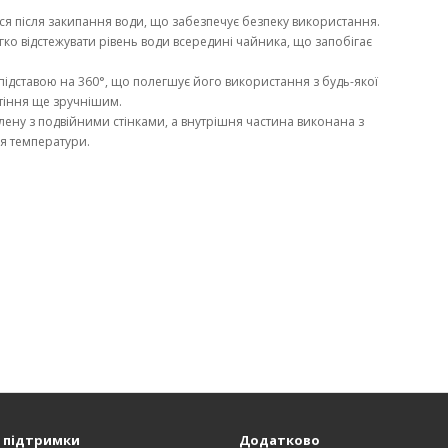
я після закипання води, що забезпечує безпеку використання.
гко відстежувати рівень води всередині чайника, що запобігає
дставою на 360°, що полегшує його використання з будь-якої
ятіння ще зручнішим.
лену з подвійними стінками, а внутрішня частина виконана з
ня температури.
 підтримки
Додатково