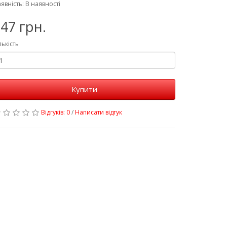
явність: В наявності
47 грн.
лькість
Купити
Відгуків: 0
/
Написати відгук