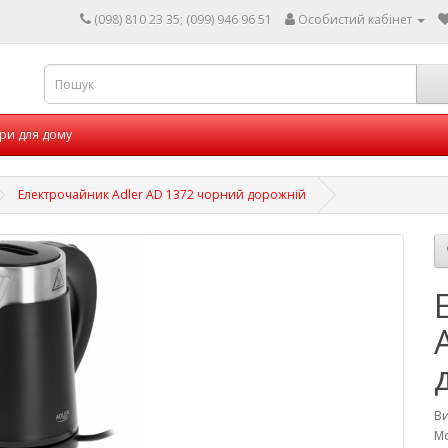
(098) 810 23 35; (099) 946 96 51
Особистий кабінет
ри для дому
Електрочайник Adler AD 1372 чорний дорожній
В
Мо