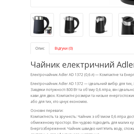
Опис
Відгуки (0)
Чайник електричний Adler
Електрочайник Adler AD 1372 (0,6 л) — Компактне та Ене
Електрочайник Adler AD 1372 — ідеальний вибір для тих, 
Завдяки потужності 800 Вт та об'єму 0,6 літра, він ідеал
кави для двох. Компактні розміри та низьке енергоспож
або для тих, хто цінує економію.
Основні переваги:
Компактність та зручність: Чайник з об'ємом 0,6 літра дос
обмеженому просторі. Він чудово підходить для малих ку
Енергозбереження: Чайник швидко кип'ятить воду, спожив