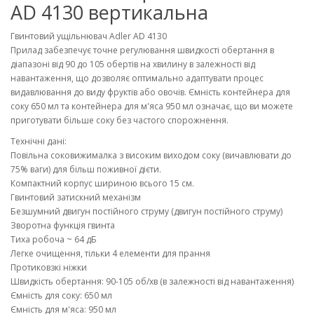
AD 4130 вертикальна
Гвинтовий ущільнювач Adler AD 4130
Прилад забезпечує точне регулювання швидкості обертання в
діапазоні від 90 до 105 обертів на хвилину в залежності від
навантаження, що дозволяє оптимально адаптувати процес
видавлювання до виду фруктів або овочів. Ємність контейнера для
соку 650 мл та контейнера для м'яса 950 мл означає, що ви можете
приготувати більше соку без частого спорожнення.
Технічні дані:
Повільна соковижималка з високим виходом соку (вичавлювати до
75% ваги) для більш поживної дієти.
Компактний корпус шириною всього 15 см.
Гвинтовий затискний механізм
Безшумний двигун постійного струму (двигун постійного струму)
Зворотна функція гвинта
Тиха робоча ~ 64 дБ
Легке очищення, тільки 4 елементи для прання
Протиковзкі ніжки
Швидкість обертання: 90-105 об/хв (в залежності від навантаження)
Ємність для соку: 650 мл
Ємність для м'яса: 950 мл