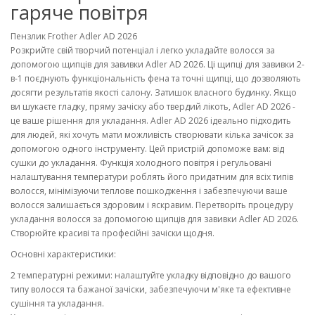
гаряче повітря
Пензлик Frother Adler AD 2026
Розкрийте свій творчий потенціал і легко укладайте волосся за
допомогою щипців для завивки Adler AD 2026. Ці щипці для завивки 2-
в-1 поєднують функціональність фена та точні щипці, що дозволяють
досягти результатів якості салону. Затишок власного будинку. Якщо
ви шукаєте гладку, пряму зачіску або твердий лікоть, Adler AD 2026 -
це ваше рішення для укладання. Adler AD 2026 ідеально підходить
для людей, які хочуть мати можливість створювати кілька зачісок за
допомогою одного інструменту. Цей пристрій допоможе вам: від
сушки до укладання. Функція холодного повітря і регульовані
налаштування температури роблять його придатним для всіх типів
волосся, мінімізуючи теплове пошкодження і забезпечуючи ваше
волосся залишається здоровим і яскравим. Перетворіть процедуру
укладання волосся за допомогою щипців для завивки Adler AD 2026.
Створюйте красиві та професійні зачіски щодня.
Основні характеристики:
2 температурні режими: налаштуйте укладку відповідно до вашого
типу волосся та бажаної зачіски, забезпечуючи м'яке та ефективне
сушіння та укладання.