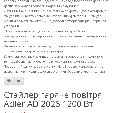
Холодне повітря: швидке надходження холодного повітря допоможе
довше зафіксувати волосся, надавши йому блиск.
2 змінних наконечника: комплект включає круглу щітку діаметром 21
мм для більш товстих завитків і круглу щітку діаметром 38 мм для
більш м'яких хвиль і об'єму, що дозволяє створювати різні варіанти
укладання.
Щітки з нейлоновою щетиною: призначені для м'якого
розплутування і розгладження волосся, зменшення їх змішування і
надання блиску.
Знімний фільтр: легко миється, що допомагає підтримувати
продуктивність і довговічність пристрою.
Захист від перегріву: захищає інструмент і волосся від надмірного
тепла, забезпечуючи безпечне використання кожного разу.
Поворотний шнур: забезпечує гнучкість і простоту використання,
дозволяючи втягувати волосся в різні кути без заплутування шнура.
Стайлер гаряче повітря
Adler AD 2026 1200 Вт