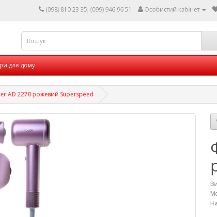
(098) 810 23 35; (099) 946 96 51
Особистий кабінет
ри для дому
er AD 2270 рожевий Superspeed
В
Мо
На