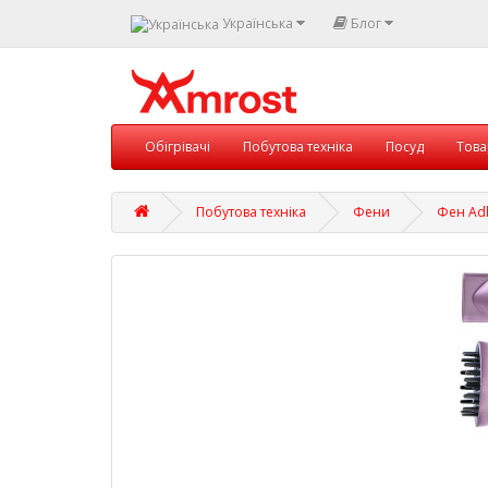
Українська
Блог
Обігрівачі
Побутова техніка
Посуд
Това
Побутова техніка
Фени
Фен Adl