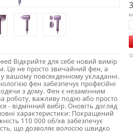
3
Кі
peed Відкрийте для себе новий вимір
м. Це не просто звичайний фен, а
у вашому повсякденному укладанні.
ологією фен забезпечує професійні
ходячи з дому. Фен є незамінним
а роботу, важливу подію або просто
ся - відмінний вибір. Оновіть догляд
сновні характеристики: Покращений
жність 110 000 об/хв забезпечує
сть, що дозволяє волоссю швидко