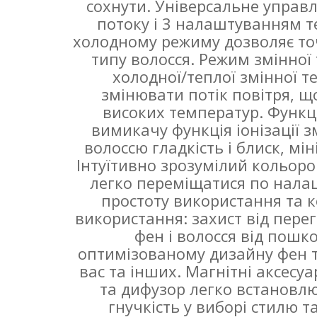
сохнути. Універсальне управл
потоку і 3 налаштуванням т
холодному режиму дозволяє то
типу волосся. Режим змінної
холодної/теплої змінної 
змінювати потік повітря, щ
високих температур. Функці
вимикачу функція іонізації 
волоссю гладкість і блиск, мі
Інтуїтивно зрозумілий кольоро
легко переміщатися по нала
простоту використання та 
використання: захист від пере
фен і волосся від пошк
оптимізованому дизайну фен т
вас та інших. Магнітні аксесу
та дифузор легко встановлю
гнучкість у виборі стилю т