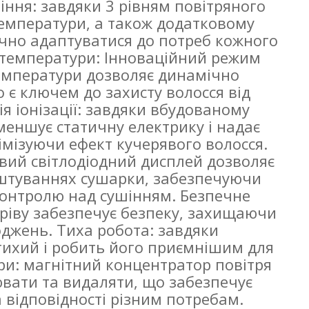
іння: завдяки 3 рівням повітряного
емператури, а також додатковому
чно адаптуватися до потреб кожного
 температури: Інноваційний режим
температури дозволяє динамічно
о є ключем до захисту волосся від
я іонізації: завдяки вбудованому
зменшує статичну електрику і надає
німізуючи ефект кучерявого волосся.
вий світлодіодний дисплей дозволяє
штуваннях сушарки, забезпечуючи
контролю над сушінням. Безпечне
гріву забезпечує безпеку, захищаючи
оджень. Тиха робота: завдяки
ихий і робить його приємнішим для
ари: магнітний концентратор повітря
вати та видаляти, що забезпечує
а відповідності різним потребам.