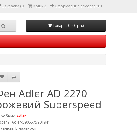
Закладки (0)
Кошик
Оформлення замовлення
Товарів: 0 (0 грн.)
Фен Adler AD 2270
рожевий Superspeed
иробник:
Adler
дель: Adler-5905575901941
явність: В наявності