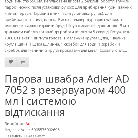
води ємністю 550 мл. Регульована висота 2 режими роботи: Ручний
пароочисник (після установки ручок): Для прибирання кухні, ванних
кімнат, тераси. Паровий віник (після установки ручок): Для
прибирання: панелі, плитка. Висока температура для глибокого
очищення важко видалити бруд. Шнур живлення довжиною 15 м з
тримачем кабелю готовий до роботи всього за 5 секунд. Потужність:
1300 Вт Пакет: 1 вигнута голова, 1 маленька кругла щітка, 1 велика
кругла щітка, 1 щітка щілинна, 1 скребок для води, 1 скребок, 1
скребок для тканини, 2 круглі прокладки для мітел. Сховати опис...
Парова швабра Adler AD
7052 з резервуаром 400
мл і системою
відтискання
Виробник:
Adler
Модель: Adler-5905575902696
Наявність: В наявності