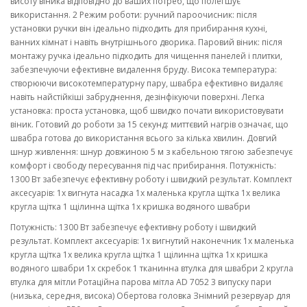
висоту віника відповідно до ваших потреб, що полегшує
використання. 2 Режим роботи: ручний пароочисник: після
установки ручки він ідеально підходить для прибирання кухні,
ванних кімнат і навіть внутрішнього дворика. Паровий віник: після
монтажу ручка ідеально підходить для чищення панелей і плитки,
забезпечуючи ефективне видалення бруду. Висока температура:
створюючи високотемпературну пару, швабра ефективно видаляє
навіть найстійкіші забруднення, дезінфікуючи поверхні. Легка
установка: проста установка, щоб швидко почати використовувати
віник. Готовий до роботи за 15 секунд: миттєвий нагрів означає, що
швабра готова до використання всього за кілька хвилин. Довгий
шнур живлення: шнур довжиною 5 м з кабельною тягою забезпечує
комфорт і свободу пересування під час прибирання. Потужність:
1300 Вт забезпечує ефективну роботу і швидкий результат. Комплект
аксесуарів: 1x вигнута насадка 1x маленька кругла щітка 1x велика
кругла щітка 1 щілинна щітка 1x кришка водяного швабри
Потужність: 1300 Вт забезпечує ефективну роботу і швидкий
результат. Комплект аксесуарів: 1x вигнутий наконечник 1x маленька
кругла щітка 1x велика кругла щітка 1 щілинна щітка 1x кришка
водяного швабри 1x скребок 1 тканинна втулка для швабри 2 кругла
втулка для мітли Ротаційна парова мітла AD 7052 3 випуску пари
(низька, середня, висока) Обертова головка Знімний резервуар для