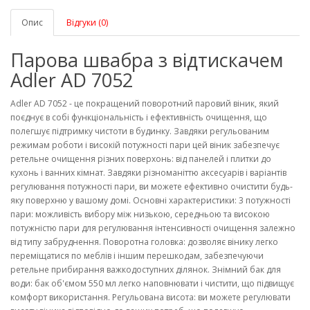
Опис
Відгуки (0)
Парова швабра з відтискачем
Adler AD 7052
Adler AD 7052 - це покращений поворотний паровий віник, який
поєднує в собі функціональність і ефективність очищення, що
полегшує підтримку чистоти в будинку. Завдяки регульованим
режимам роботи і високій потужності пари цей віник забезпечує
ретельне очищення різних поверхонь: від панелей і плитки до
кухонь і ванних кімнат. Завдяки різноманіттю аксесуарів і варіантів
регулювання потужності пари, ви можете ефективно очистити будь-
яку поверхню у вашому домі. Основні характеристики: 3 потужності
пари: можливість вибору між низькою, середньою та високою
потужністю пари для регулювання інтенсивності очищення залежно
від типу забруднення. Поворотна головка: дозволяє вінику легко
переміщатися по меблів і іншим перешкодам, забезпечуючи
ретельне прибирання важкодоступних ділянок. Знімний бак для
води: бак об'ємом 550 мл легко наповнювати і чистити, що підвищує
комфорт використання. Регульована висота: ви можете регулювати