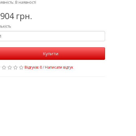
явність: В наявності
904 грн.
лькість
Купити
Відгуків: 0
/
Написати відгук