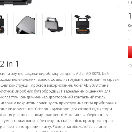
На
1
Кі
 in 1
сто та зручно завдяки виробнику сендвічів Adler AD 3073. Цей
дами пеленальних тарілок, дозволяє готувати різноманітні страви
цній конструкції і простоті використання, Adler AD 3073 стане
ристики: Виробник бутербродів 2v1 є ідеальним рішенням для
них пластин: сендвіч-мейкер двосторонній контактний гриль.
ригарним покриттям полегшують приготування їжі та прибирання.
не використання. Світлові індикатори: два світлові індикатори
ерігання у вертикальному положенні: Можливість зберігання у
 гумові ніжки: вони забезпечують стабільність пристрою під час
о і безпечно кріпити плитку. Розмір нагрівальної пластини: