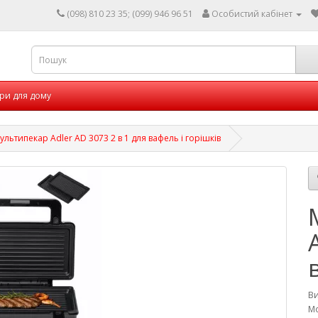
(098) 810 23 35; (099) 946 96 51
Особистий кабінет
ри для дому
ультипекар Adler AD 3073 2 в 1 для вафель і горішків
В
Мо