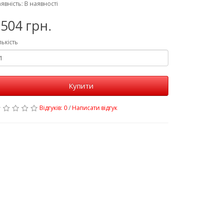
явність: В наявності
504 грн.
лькість
Купити
Відгуків: 0
/
Написати відгук