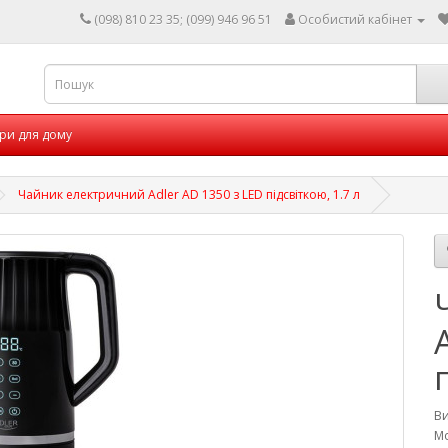
(098) 810 23 35; (099) 946 96 51
Особистий кабінет
ри для дому
Чайник електричний Adler AD 1350 з LED підсвіткою, 1.7 л
В
Мо