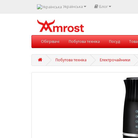
Українська
Блог
Обігрівачі
Побутова техніка
Посуд
Това
Побутова техніка
Електрочайники