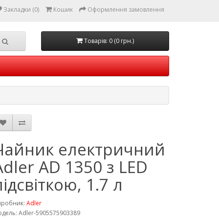
Закладки (0)
Кошик
Оформлення замовлення
Товарів: 0 (0 грн.)
Чайник електричний
Adler AD 1350 з LED
підсвіткою, 1.7 л
иробник:
Adler
дель: Adler-5905575903389