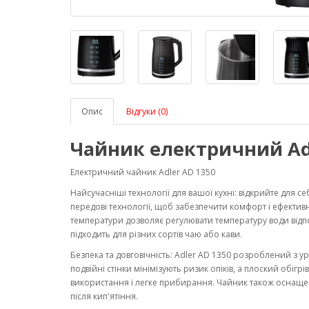
Опис
Відгуки (0)
Чайник електричний Adle
Електричний чайник Adler AD 1350
Найсучасніші технології для вашої кухні: відкрийте для с
передові технології, щоб забезпечити комфорт і ефектив
температури дозволяє регулювати температуру води відпов
підходить для різних сортів чаю або кави.
Безпека та довговічність: Adler AD 1350 розроблений з у
подвійні стінки мінімізують ризик опіків, а плоский обігр
використання і легке прибирання. Чайник також оснащен
після кип'ятіння.