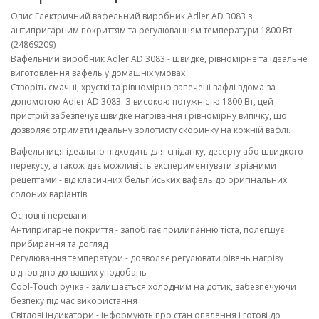
Опис Електричний вафельний виробник Adler AD 3083 з
антипригарним покриттям та регулюванням температури 1800 Вт
(24869209)
Вафельний виробник Adler AD 3083 - швидке, рівномірне та ідеальне
виготовлення вафель у домашніх умовах
Створіть смачні, хрусткі та рівномірно запечені вафлі вдома за
допомогою Adler AD 3083. З високою потужністю 1800 Вт, цей
пристрій забезпечує швидке нагрівання і рівномірну випічку, що
дозволяє отримати ідеальну золотисту скоринку на кожній вафлі.
Вафельниця ідеально підходить для сніданку, десерту або швидкого
перекусу, а також дає можливість експериментувати з різними
рецептами - від класичних бельгійських вафель до оригінальних
солоних варіантів.
Основні переваги:
Антипригарне покриття - запобігає прилипанню тіста, полегшує
прибирання та догляд
Регулювання температури - дозволяє регулювати рівень нагріву
відповідно до ваших уподобань
Cool-Touch ручка - залишається холодним на дотик, забезпечуючи
безпеку під час використання
Світлові індикатори - інформують про стан опалення і готові до