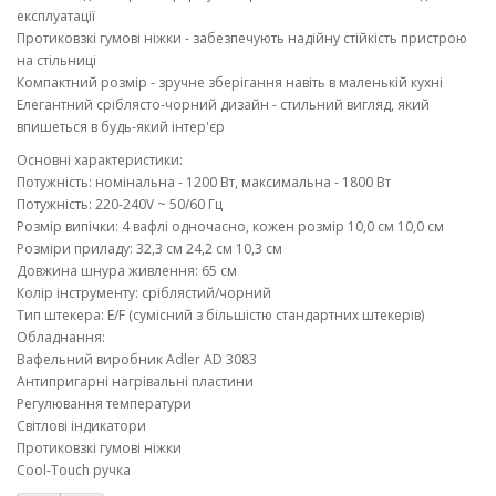
експлуатації
Протиковзкі гумові ніжки - забезпечують надійну стійкість пристрою
на стільниці
Компактний розмір - зручне зберігання навіть в маленькій кухні
Елегантний сріблясто-чорний дизайн - стильний вигляд, який
впишеться в будь-який інтер'єр
Основні характеристики:
Потужність: номінальна - 1200 Вт, максимальна - 1800 Вт
Потужність: 220-240V ~ 50/60 Гц
Розмір випічки: 4 вафлі одночасно, кожен розмір 10,0 см 10,0 см
Розміри приладу: 32,3 см 24,2 см 10,3 см
Довжина шнура живлення: 65 см
Колір інструменту: сріблястий/чорний
Тип штекера: E/F (сумісний з більшістю стандартних штекерів)
Обладнання:
Вафельний виробник Adler AD 3083
Антипригарні нагрівальні пластини
Регулювання температури
Світлові індикатори
Протиковзкі гумові ніжки
Cool-Touch ручка