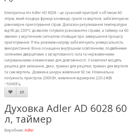
Електрична піч Adler AD 6028 – це сучасний пристрій з об'ємом 60
літрів, який поєднує функції конвекції, гриля та вертеля, забезпечуючи
рівномірне приготування страв. Діапазон регулювання температури
від 90 до 230°C дозволяє готувати різноманітні страви, а таймер на 60
хвилин з акустичним сигналом сповіщає про завершення процесу
приготування. П'ять режимів нагріву забезпечують універсальність
використання. Вона оснащена внутрішнім освітленням, подвійними
скляними дверцятами з загартованого скла та нержавіючими
нагрівальними елементами для довговічності. У комплект входять
решітка для запікання, деко, тримач для решітки, тримач для вертеля
та сам вертель. Довжина шнура живлення 92 см. Номінальна
потужність пристрою 2000 Вт, живлення від мережі 220-240В
~50/60Гц.
Духовка Adler AD 6028 60
л, таймер
Виробник:
Adler