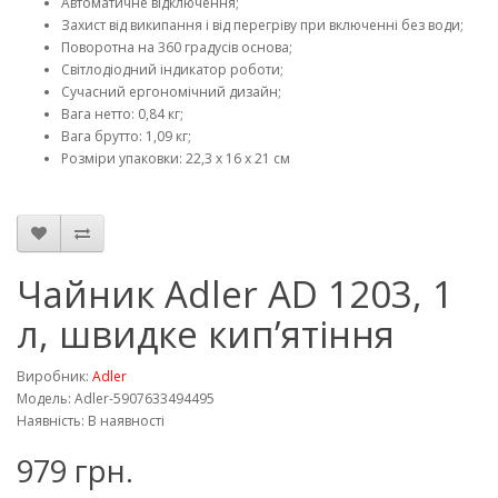
Автоматичне відключення;
Захист від википання і від перегріву при включенні без води;
Поворотна на 360 градусів основа;
Світлодіодний індикатор роботи;
Сучасний ергономічний дизайн;
Вага нетто: 0,84 кг;
Вага брутто: 1,09 кг;
Розміри упаковки: 22,3 х 16 х 21 см
Чайник Adler AD 1203, 1
л, швидке кип’ятіння
Виробник:
Adler
Модель: Adler-5907633494495
Наявність: В наявності
979 грн.