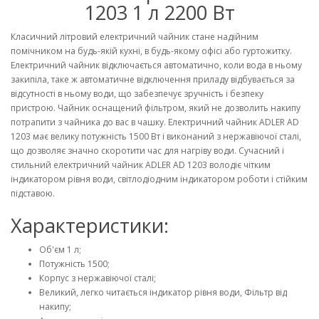
1203 1 л 2200 Вт
Класичний літровий електричний чайник стане надійним
помічником на будь-якій кухні, в будь-якому офісі або гуртожитку.
Електричний чайник відключається автоматично, коли вода в ньому
закипіла, таке ж автоматичне відключення приладу відбувається за
відсутності в ньому води, що забезпечує зручність і безпеку
пристрою. Чайник оснащений фільтром, який не дозволить накипу
потрапити з чайника до вас в чашку. Електричний чайник ADLER AD
1203 має велику потужність 1500 Вт і виконаний з нержавіючої сталі,
що дозволяє значно скоротити час для нагріву води. Сучасний і
стильний електричний чайник ADLER AD 1203 володіє чітким
індикатором рівня води, світлодіодним індикатором роботи і стійким
підставою.
Характеристики:
Об'єм 1 л;
Потужність 1500;
Корпус з нержавіючої сталі;
Великий, легко читається індикатор рівня води, Фільтр від
накипу;