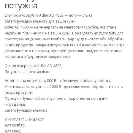
потужна
Електром’ясорубка Adler AD 4803 — потужність та
багатофункціональність для вашої кухні
Adler AD 4803 — це універсальна електром’ясорубка, яка стане
надійним помічником на вашій кухні. Вона ідеально підходить для
приготування домашньої ковбаси, фаршу для котлет або обробки
інших продуктів. Завдяки потужності 800 Вт (максимальна 2000 Вт) і
різноманітним насадкам, пристрій дозволяє швидко та ефективно
впоратися з будь-якими завданнями.
Основні переваги Adler AD 4803:
Потужність і ефективність:
Номінальна потужність 800 Вт забезпечує стабільну роботу.
Максимальна потужність 2000 Вт дозволяє легко обробляти навіть
тверді продукти.
Функція «Пульс» забезпечує точне подрібнення складних
інгредієнтів.
Багатофункціональність:
У комплекті 3 види сит:
Для ковбас;
Для маку;