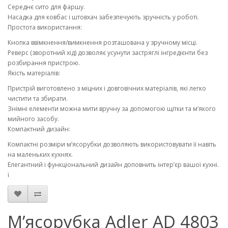
Середнє сито для фаршу.
Насадка для ковбас і штовхач забезпечують зручність у роботі.
Простота використання:
Кнопка ввімкнення/вимкнення розташована у зручному місці.
Реверс (зворотний хід) дозволяє усунути застряглі інгредієнти без
розбирання пристрою.
Якість матеріалів:
Пристрій виготовлено з міцних і довговічних матеріалів, які легко
чистити та збирати.
Знімні елементи можна мити вручну за допомогою щітки та м’якого
мийного засобу.
Компактний дизайн:
Компактні розміри м’ясорубки дозволяють використовувати її навіть
на маленьких кухнях.
Елегантний і функціональний дизайн доповнить інтер’єр вашої кухні.
ї
М’ясорубка Adler AD 4803