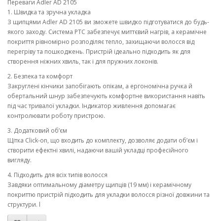
Переваги Adler AD 2105
1. Швидка та зручна укладка
З щипцями Adler AD 2105 ви зможете швидко підготуватися до будь-
якого заходу. Система PTC забезпечує миттєвий нагрів, а керамічне
покриття рівномірно розподіляє тепло, захищаючи волосся від
перегріву та пошкоджень. Пристрій ідеально підходить як для
створення ніжних хвиль, так і для пружних локонів.
2. Безпека та комфорт
Закруглені кінчики запобігають опікам, а ергономічна ручка й
обертальний шнур забезпечують комфортне використання навіть
під час тривалої укладки. Індикатор живлення допомагає
контролювати роботу пристрою.
3. Додатковий об’єм
Щітка Click-on, що входить до комплекту, дозволяє додати об’єм і
створити ефектні хвилі, надаючи вашій укладці професійного
вигляду.
4. Підходить для всіх типів волосся
Завдяки оптимальному діаметру щипців (19 мм) і керамічному
покриттю пристрій підходить для укладки волосся різної довжини та
структури. l