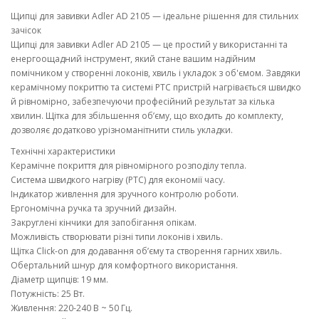
Щипці для завивки Adler AD 2105 — ідеальне рішення для стильних
зачісок
Щипці для завивки Adler AD 2105 — це простий у використанні та
енергоощадний інструмент, який стане вашим надійним
помічником у створенні локонів, хвиль і укладок з об'ємом. Завдяки
керамічному покриттю та системі PTC пристрій нагрівається швидко
й рівномірно, забезпечуючи професійний результат за кілька
хвилин. Щітка для збільшення об’єму, що входить до комплекту,
дозволяє додатково урізноманітнити стиль укладки.
Технічні характеристики
Керамічне покриття для рівномірного розподілу тепла.
Система швидкого нагріву (PTC) для економії часу.
Індикатор живлення для зручного контролю роботи.
Ергономічна ручка та зручний дизайн.
Закруглені кінчики для запобігання опікам.
Можливість створювати різні типи локонів і хвиль.
Щітка Click-on для додавання об’єму та створення гарних хвиль.
Обертальний шнур для комфортного використання.
Діаметр щипців: 19 мм.
Потужність: 25 Вт.
Живлення: 220-240 В ~ 50 Гц.