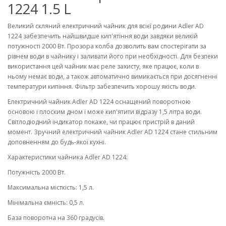
1224 1.5 L
Великий скляний електричний чайник для всієї родини Adler AD
1224 забезпечить найшвидше кип'ятіння води завдяки великій
потужності 2000 Вт. Прозора колба дозволить вам спостерігати за
рівнем води в чайнику і заливати його при необхідності. Для безпеки
використання цей чайник має реле захисту, яке працює, коли в
ньому немає води, а також автоматично вимикається при досягненні
температури кипіння. Фільтр забезпечить хорошу якість води.
Електричний чайник Adler AD 1224 оснащений поворотною
основою і плоским дном і може кип'ятити відразу 1,5 літра води.
Світлодіодний індикатор покаже, чи працює пристрій в даний
момент. Зручний електричний чайник Adler AD 1224 стане стильним
доповненням до будь-якої кухні.
Характеристики чайника Adler AD 1224:
Потужність 2000 Вт.
Максимальна місткість: 1,5 л.
Мінімальна ємність: 0,5 л.
База поворотна на 360 градусів.