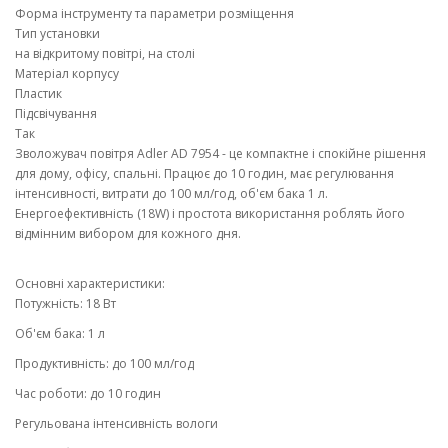
Форма інструменту та параметри розміщення
Тип установки
на відкритому повітрі, на столі
Матеріал корпусу
Пластик
Підсвічування
Так
Зволожувач повітря Adler AD 7954 - це компактне і спокійне рішення
для дому, офісу, спальні. Працює до 10 годин, має регулювання
інтенсивності, витрати до 100 мл/год, об'єм бака 1 л.
Енергоефективність (18W) і простота використання роблять його
відмінним вибором для кожного дня.
Основні характеристики:
Потужність: 18 Вт
Об'єм бака: 1 л
Продуктивність: до 100 мл/год
Час роботи: до 10 годин
Регульована інтенсивність вологи