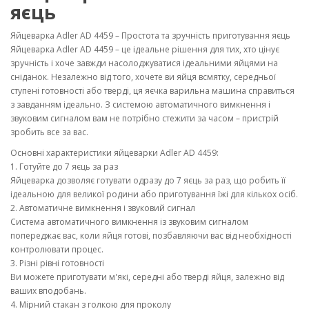
яєць
Яйцеварка Adler AD 4459 – Простота та зручність приготування яєць
Яйцеварка Adler AD 4459 – це ідеальне рішення для тих, хто цінує
зручність і хоче завжди насолоджуватися ідеальними яйцями на
сніданок. Незалежно від того, хочете ви яйця всмятку, середньої
ступені готовності або тверді, ця яєчка варильна машина справиться
з завданням ідеально. З системою автоматичного вимкнення і
звуковим сигналом вам не потрібно стежити за часом – пристрій
зробить все за вас.
Основні характеристики яйцеварки Adler AD 4459:
1. Готуйте до 7 яєць за раз
Яйцеварка дозволяє готувати одразу до 7 яєць за раз, що робить її
ідеальною для великої родини або приготування їжі для кількох осіб.
2. Автоматичне вимкнення і звуковий сигнал
Система автоматичного вимкнення із звуковим сигналом
попереджає вас, коли яйця готові, позбавляючи вас від необхідності
контролювати процес.
3. Різні рівні готовності
Ви можете приготувати м'які, середні або тверді яйця, залежно від
ваших вподобань.
4. Мірний стакан з голкою для проколу