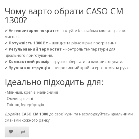
Чому варто обрати CASO CM
1300?
✔
Антипригарне покриття
– готуйте без зайвих клопотів, легко
миється.
✔
Потужність 1300 Вт
– швидке та рівномірне прогрівання.
✔
Регульований термостат
– контроль температури для
ідеального приготування.
✔
Компактний розмір
– зручно зберігати та використовувати.
✔
Зручна конструкція
– непроливний край та ергономічна ручка.
Ідеально підходить для:
- Млинців, крепів, налисників
- Омлетів, яєчні
- Грінок, бутербродів
Додайте
CASO CM 1300
до своєї кухні та насолоджуйтесь ідеальними
смаками кожного ранку!