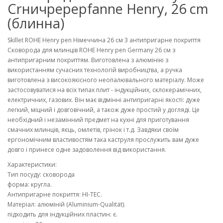
Crничpepepfanne Henry, 26 cm
(блинна)
Skillet ROHE Henry pen Німеччина 26 см 3 антипригарне покриття
Сковорода для млинців ROHE Henry pen Germany 26 см з
антипригарним покриттям. Виготовлена з алюмінію з
використанням сучасних технологій виробництва, а ручка
виготовлена з високоякісного неопалювального матеріалу. Може
застосовуватися на всіх типах плит - індукційних, склокерамічних,
електричних, газових. Він має відмінні антипригарні якості: дуже
легкий, міцний і довговічний, а також дуже простий у догляді. Це
необхідний і незамінний предмет на кухні для приготування
смачних млинців, яєць, омлетів, грінок і т.д. Завдяки своїм
ергономічним властивостям така каструля прослужить вам дуже
довго і принесе одне задоволення від використання.
Характеристики:
Тип посуду: сковорода
форма: кругла.
Антипригарне покриття: HI-TEC.
Матеріал: алюміній (Aluminium-Qualität).
підходить для індукційних пластин: є.