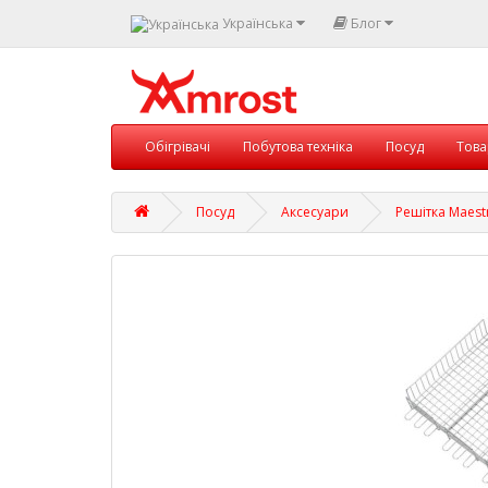
Українська
Блог
Обігрівачі
Побутова техніка
Посуд
Това
Посуд
Аксесуари
Решітка Maest