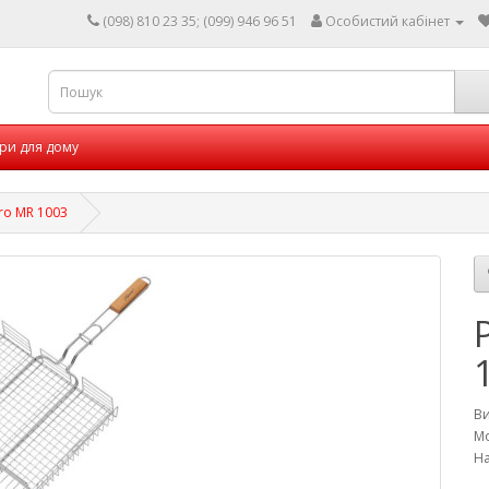
(098) 810 23 35; (099) 946 96 51
Особистий кабінет
ри для дому
ro MR 1003
В
Мо
На