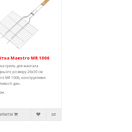
ітка Maestro MR 1006
ка-гриль для мангала
днього розміру 26х30 см
ro MR 1006, конструктивні
ивості дан..
рн.
УПИТИ