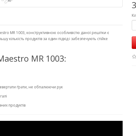
3
Кі
estro MR 1003, конструктивною особливістю даної решітки є
у кількість продуктів за один підхід і забезпечують стійке
Maestro MR 1003:
ревертати ґрати, не обпалюючи рук
галі
зних продуктів