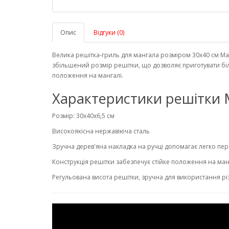
Опис
Відгуки (0)
Велика решітка-гриль для мангала розміром 30х40 см Ma
збільшений розмір решітки, що дозволяє приготувати більш
положення на мангалі.
Характеристики решітки 
Розмір: 30х40х6,5 см
Високоякісна нержавіюча сталь
Зручна дерев'яна накладка на ручці допомагає легко пе
Конструкція решітки забезпечує стійке положення на ман
Регульована висота решітки, зручна для використання рі