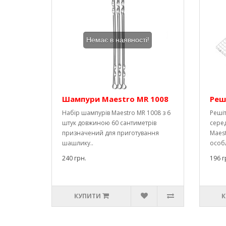
Немає в наявності!
Шампури Maestro MR 1008
Реш
Набір шампурів Maestro MR 1008 з 6
Решіт
штук довжиною 60 сантиметрів
сере
призначений для приготування
Maest
шашлику..
особл
240 грн.
196 г
КУПИТИ
К