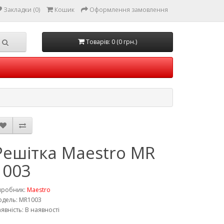
Закладки (0)
Кошик
Оформлення замовлення
Товарів: 0 (0 грн.)
Решітка Maestro MR
1003
иробник:
Maestro
дель: MR1003
явність: В наявності