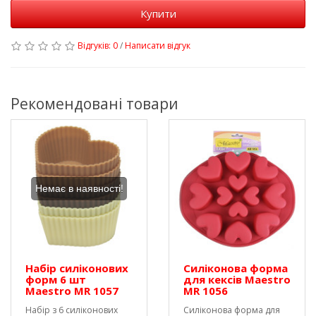
Купити
Відгуків: 0
/
Написати відгук
Рекомендовані товари
Немає в наявності!
Набір силіконових
Силіконова форма
форм 6 шт
для кексів Maestro
Maestro MR 1057
MR 1056
Набір з 6 силіконових
Силіконова форма для