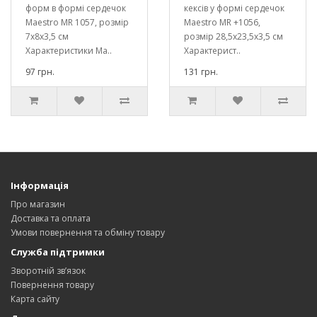
форм в формі сердечок
кексів у формі сердечок
Maestro MR 1057, розмір
Maestro MR +1056,
7х8х3,5 см
розмір 28,5х23,5х3,5 см
Характеристики Ma..
Характерист..
97 грн.
131 грн.
Інформація
Про магазин
Доставка та оплата
Умови повернення та обміну товару
Служба підтримки
Зворотній зв’язок
Повернення товару
Карта сайту