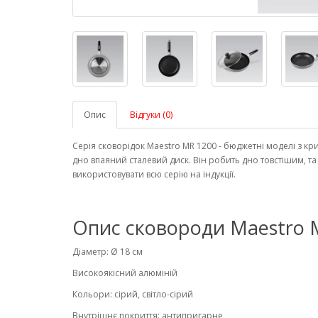
Опис
Відгуки (0)
Серія сковорідок Maestro MR 1200 - бюджетні моделі з к
дно впаяний сталевий диск. Він робить дно товстішим, т
використовувати всю серію на індукції.
Опис сковороди Maestro M
Діаметр: Ø 18 см
Високоякісний алюміній
Кольори: сірий, світло-сірий
Внутрішнє покриття: антипригарне