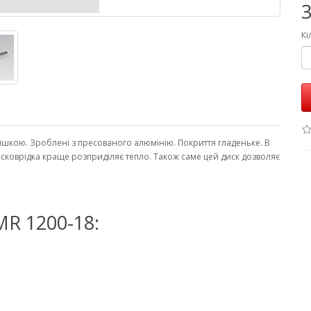
3
Кі
ришкою. Зроблені з пресованого алюмінію. Покриття гладеньке. В
а сковрідка краще розприділяє тепло. Також саме цей диск дозволяє
R 1200-18: