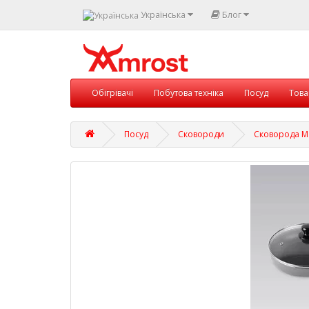
Українська
Блог
Обігрівачі
Побутова техніка
Посуд
Това
Посуд
Сковороди
Сковорода Ma