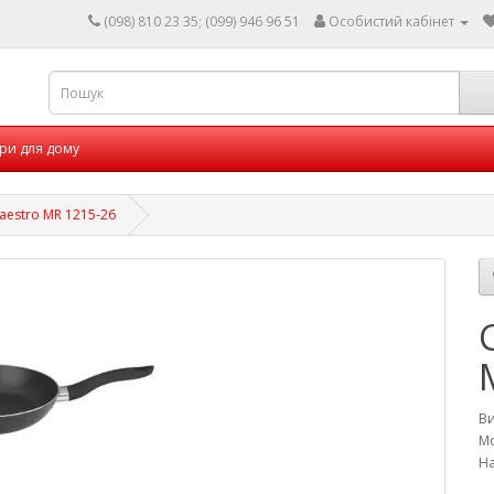
(098) 810 23 35; (099) 946 96 51
Особистий кабінет
ри для дому
estro MR 1215-26
В
Мо
На