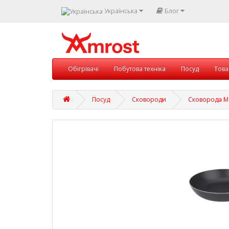
Українська
Блог
Обігрівачі
Побутова техніка
Посуд
Това
Посуд
Сковороди
Сковорода Ma