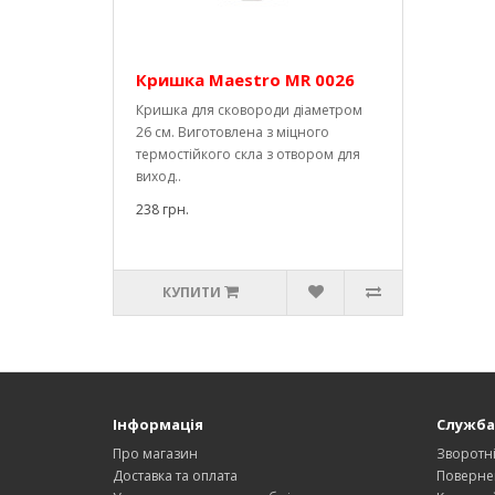
Кришка Maestro MR 0026
Кришка для сковороди діаметром
26 см. Виготовлена ​​з міцного
термостійкого скла з отвором для
виход..
238 грн.
КУПИТИ
Інформація
Служба
Про магазин
Зворотні
Доставка та оплата
Поверне