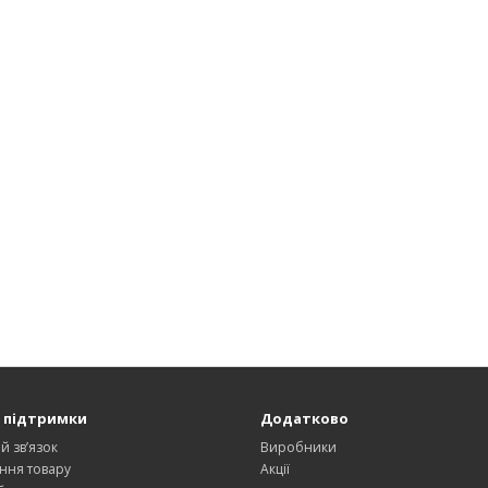
 підтримки
Додатково
й зв’язок
Виробники
ння товару
Акції