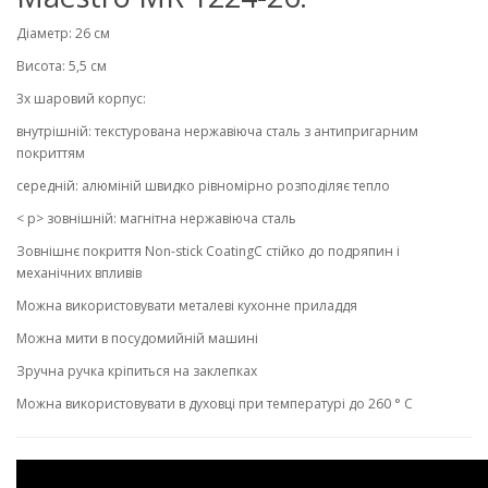
Діаметр: 26 см
Висота: 5,5 см
3х шаровий корпус:
внутрішній: текстурована нержавіюча сталь з антипригарним
покриттям
середній: алюміній швидко рівномірно розподіляє тепло
< p> зовнішній: магнітна нержавіюча сталь
Зовнішнє покриття Non-stick CoatingC стійко до подряпин і
механічних впливів
Можна використовувати металеві кухонне приладдя
Можна мити в посудомийній машині
Зручна ручка кріпиться на заклепках
Можна використовувати в духовці при температурі до 260 ° С