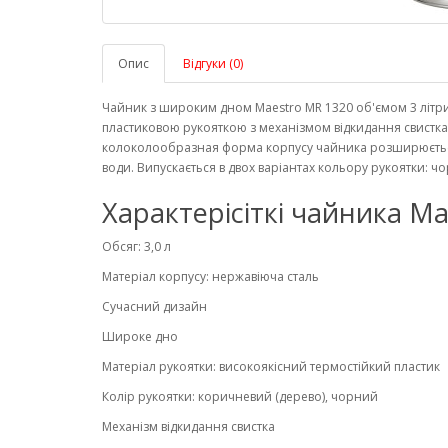
Опис
Відгуки (0)
Чайник з широким дном Maestro MR 1320 об'ємом 3 літри
пластиковою рукояткою з механізмом відкидання свистка
колоколообразная форма корпусу чайника розширюється
води. Випускається в двох варіантах кольору рукоятки: ч
Характерісіткі чайника Ma
Обсяг: 3,0 л
Матеріал корпусу: нержавіюча сталь
Сучасний дизайн
Широке дно
Матеріал рукоятки: високоякісний термостійкий пластик
Колір рукоятки: коричневий (дерево), чорний
Механізм відкидання свистка