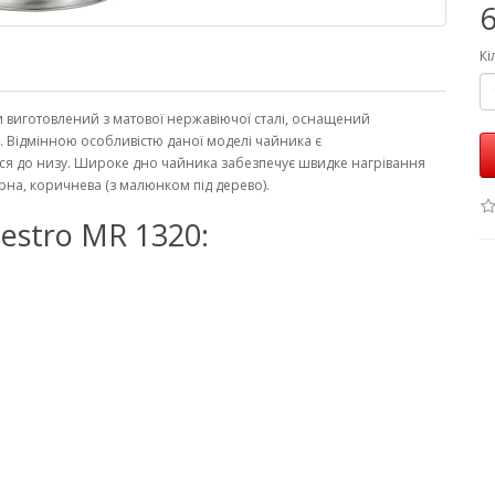
6
Кі
 виготовлений з матової нержавіючої сталі, оснащений
. Відмінною особливістю даної моделі чайника є
 до низу. Широке дно чайника забезпечує швидке нагрівання
орна, коричнева (з малюнком під дерево).
estro MR 1320: