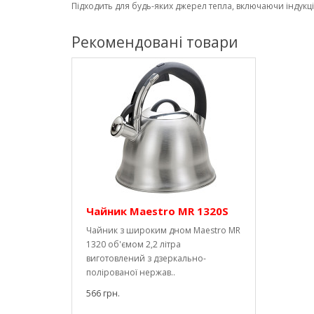
Підходить для будь-яких джерел тепла, включаючи індукц
Рекомендовані товари
Чайник Maestro MR 1320S
Чайник з широким дном Maestro MR
1320 об'ємом 2,2 літра
виготовлений з дзеркально-
полірованої нержав..
566 грн.