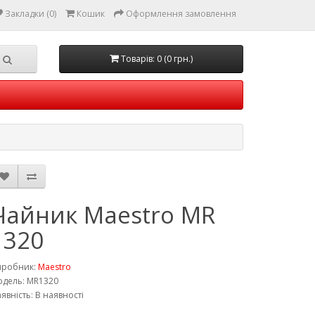
Закладки (0)
Кошик
Оформлення замовлення
Товарів: 0 (0 грн.)
Чайник Maestro MR
1320
иробник:
Maestro
дель: MR1320
явність: В наявності