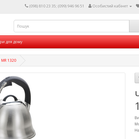
(098) 810 23 35; (099) 946 96 51
Особистий кабінет
ри для дому
 MR 1320
В
Мо
На