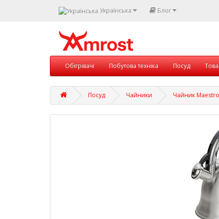
Українська
Блог
Обігрівачі
Побутова техніка
Посуд
Това
Посуд
Чайники
Чайник Maestro