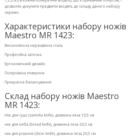
1,2,3,4,0 в кожній конкретній моделі), що є приємним бонусом, і
дозволяє докупити предмети входять до складу даного набору
окремо.
Характеристики набору ножів
Maestro MR 1423:
Високоякісна нержавіюча сталь
Професійна заточка
Ергономічний дизайн
Полірована поверхня
Прекрасна балансування
Склад набору ножів Maestro
MR 1423:
Ніж для суші (santoku knife), довжина леза 19,5 см
ніж для хліба (bread knife), довжина леза 20,5 см
ніж для різання (slicer knife), довжина леза 20,5 см