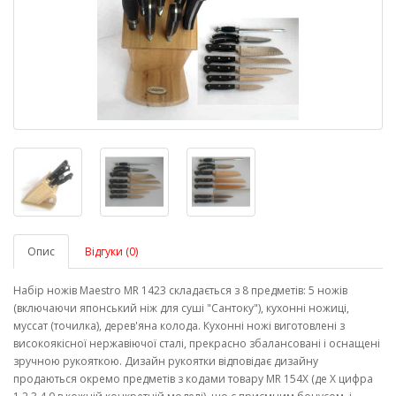
Опис
Відгуки (0)
Набір ножів Maestro MR 1423 складається з 8 предметів: 5 ножів
(включаючи японський ніж для суші "Сантоку"), кухонні ножиці,
муссат (точилка), дерев'яна колода. Кухонні ножі виготовлені з
високоякісної нержавіючої сталі, прекрасно збалансовані і оснащені
зручною рукояткою. Дизайн рукоятки відповідає дизайну
продаються окремо предметів з кодами товару MR 154Х (де Х цифра