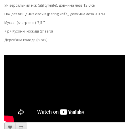
Універсальний ніж (utility knife), довжина леза 13,0 см
Ніж для чищення овочів (paring knife), довжина леза 9,0 см
Муссат (sharpener), 7,5 ''
< p> Кухонні ножиці (shears)
Дерев'яна колода (block)