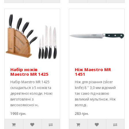
Набір ножів
Ніж Maestro MR
Maestro MR 1425
1451
Набір Maestro MR 1425
Ніж для різання (slicer
складається з 5 ножів та
knife) 8 '' 3,0 мм відомий
дерев'яної колоди. Ножі
так само під назвою
виготовлені з
великий мультінож. Ніж
високоякісної н..
володі..
1993 грн.
283 грн.