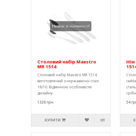
Немає в наявності!
Столовий набір Maestro
Ніж
MR 1514
151
Столовий набір Maestro MR 1514
Стол
виготовлений з нержавіючої сталі
смМа
18/10. Відмінною особливістю
сталь
дизайну..
сріб
1326 грн.
54 гр
КУПИТИ
К