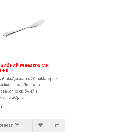
 рибний Maestro MR
4-FK
ий ніжДовжина: 20 смМатеріал:
авіюча стальПоліровка:
оваКолір: срібний з
ментомОрна..
н.
УПИТИ