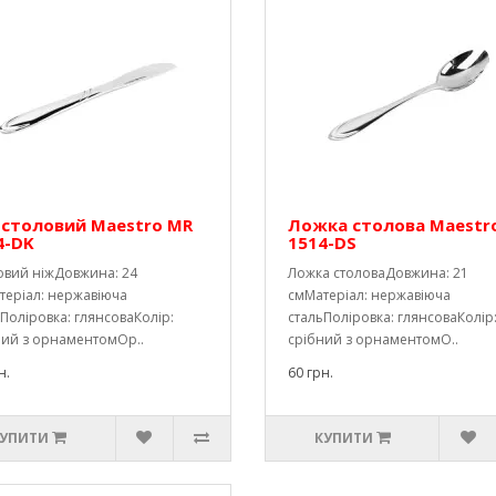
 столовий Maestro MR
Ложка столова Maestr
4-DK
1514-DS
овий ніжДовжина: 24
Ложка столоваДовжина: 21
теріал: нержавіюча
смМатеріал: нержавіюча
Поліровка: глянсоваКолір:
стальПоліровка: глянсоваКолір
ний з орнаментомОр..
срібний з орнаментомО..
н.
60 грн.
УПИТИ
КУПИТИ