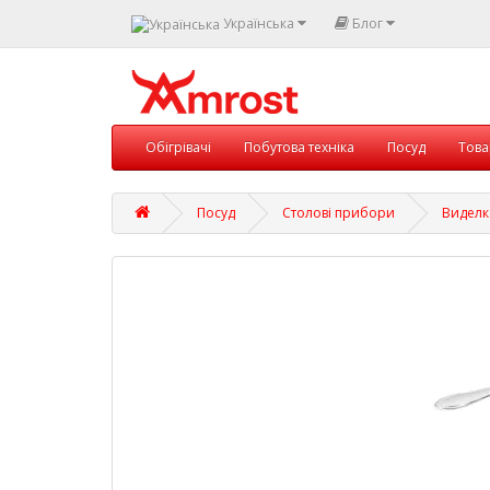
Українська
Блог
Обігрівачі
Побутова техніка
Посуд
Това
Посуд
Столові прибори
Виделк