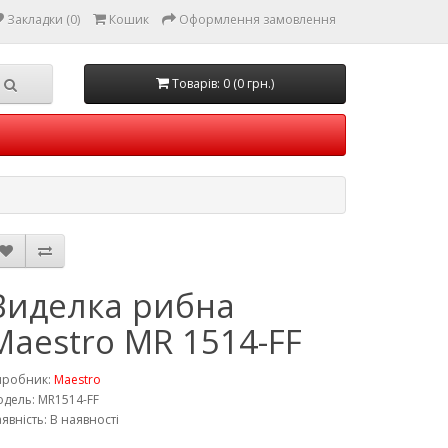
Закладки (0)
Кошик
Оформлення замовлення
Товарів: 0 (0 грн.)
Виделка рибна
Maestro MR 1514-FF
иробник:
Maestro
дель: MR1514-FF
явність: В наявності