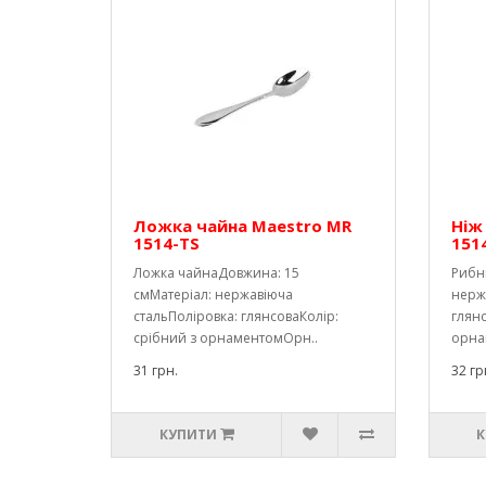
Ложка чайна Maestro MR
Ніж
1514-TS
151
Ложка чайнаДовжина: 15
Рибн
смМатеріал: нержавіюча
нерж
стальПоліровка: глянсоваКолір:
глянс
срібний з орнаментомОрн..
орна
31 грн.
32 гр
КУПИТИ
К