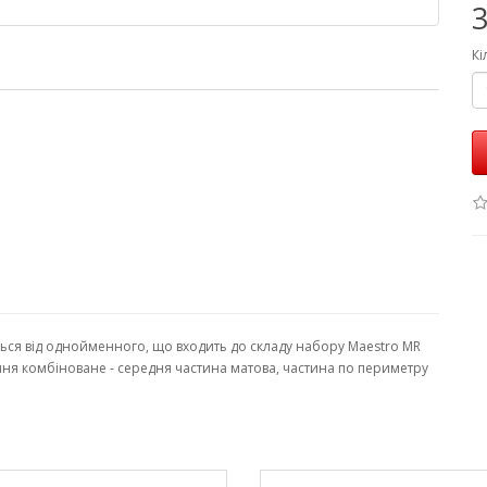
3
Кі
ься від однойменного, що входить до складу набору Maestro MR
ання комбіноване - середня частина матова, частина по периметру