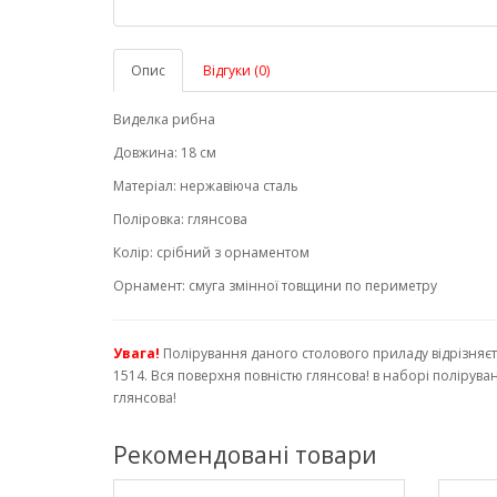
Опис
Відгуки (0)
Виделка рибна
Довжина: 18 см
Матеріал: нержавіюча сталь
Поліровка: глянсова
Колір: срібний з орнаментом
Орнамент: смуга змінної товщини по периметру
Увага!
Полірування даного столового приладу відрізняєт
1514. Вся поверхня повністю глянсова! в наборі полірув
глянсова!
Рекомендовані товари