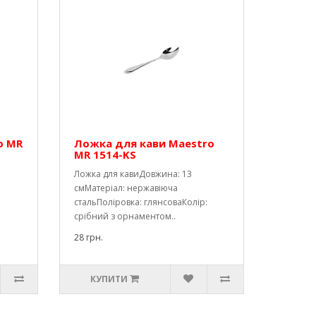
o MR
Ложка для кави Maestro
MR 1514-KS
Ложка для кавиДовжина: 13
смМатеріал: нержавіюча
:
стальПоліровка: глянсоваКолір:
срібний з орнаментом..
28 грн.
КУПИТИ