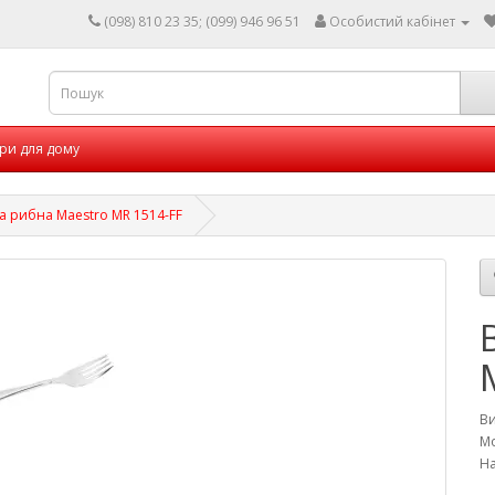
(098) 810 23 35; (099) 946 96 51
Особистий кабінет
ри для дому
а рибна Maestro MR 1514-FF
В
Мо
На