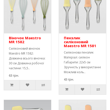
Віночок Maestro
Пензлик
MR 1582
силіконовий
Maestro MR 1581
Силіконовий віночок
Силіконова пензлик
Maestro MR 1582:
Матеріал: силікон
Довжина всього віночка:
Габарити: 22х5 см
30 см Довжина робочої
Зручність у використанні
частини: 15,5..
Можливі коль..
63 грн.
43 грн.