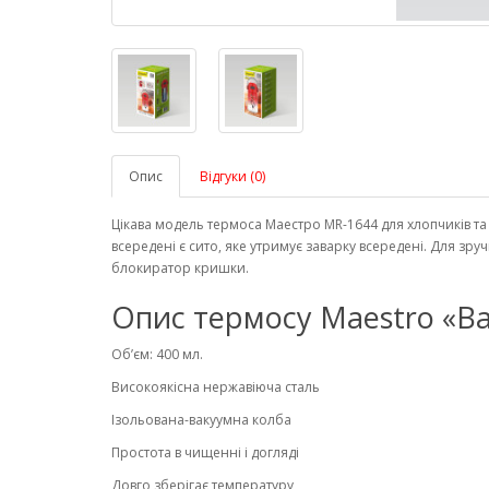
Опис
Відгуки (0)
Цікава модель термоса Маестро MR-1644 для хлопчиків та
всередені є сито, яке утримує заварку всередені. Для зр
блокиратор кришки.
Опис термосу Maestro «Ba
Об’єм: 400 мл.
Високоякісна нержавіюча сталь
Ізольована-вакуумна колба
Простота в чищенні і догляді
Довго зберігає температуру