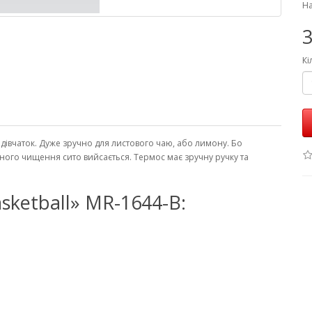
На
3
Кі
 дівчаток. Дуже зручно для листового чаю, або лимону. Бо
учного чищення сито вийсається. Термос має зручну ручку та
sketball» MR-1644-B: