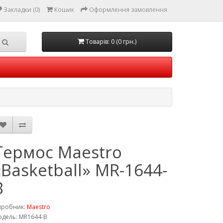
Закладки (0)
Кошик
Оформлення замовлення
Товарів: 0 (0 грн.)
Термос Maestro
«Basketball» MR-1644-
B
иробник:
Maestro
дель: MR1644-B