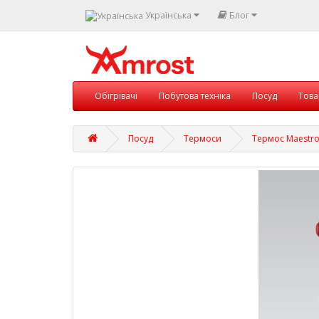
Українська
Блог
Обігрівачі
Побутова техніка
Посуд
Това
Посуд
Термоси
Термос Maestro