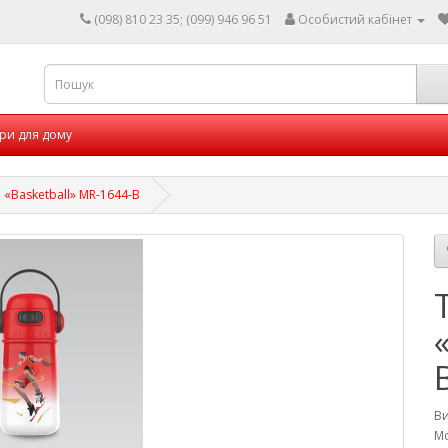
(098) 810 23 35; (099) 946 96 51
Особистий кабінет
ри для дому
 «Basketball» MR-1644-B
В
Мо