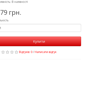
явність: В наявності
79 грн.
лькість
Купити
Відгуків: 0
/
Написати відгук