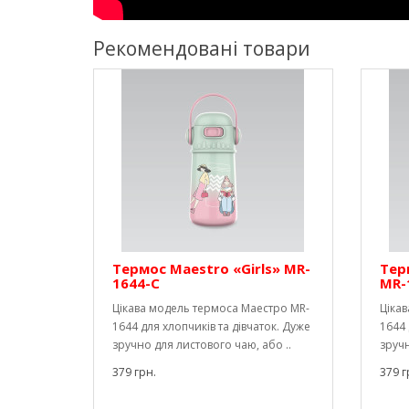
Рекомендовані товари
Термос Maestro «Girls» MR-
Тер
1644-C
MR-
Цікава модель термоса Маестро MR-
Ціка
1644 для хлопчиків та дівчаток. Дуже
1644 
зручно для листового чаю, або ..
зручн
379 грн.
379 г