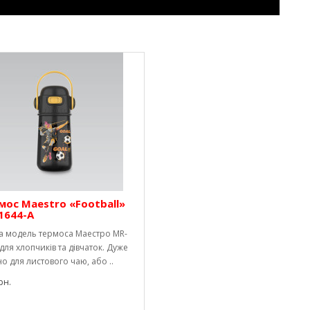
мос Maestro «Football»
1644-A
ва модель термоса Маестро MR-
для хлопчиків та дівчаток. Дуже
о для листового чаю, або ..
рн.