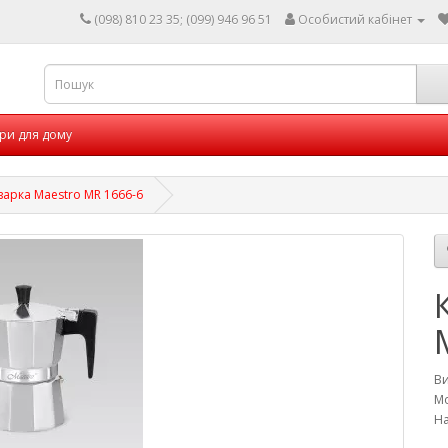
(098) 810 23 35; (099) 946 96 51
Особистий кабінет
ри для дому
варка Maestro MR 1666-6
В
Мо
На