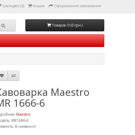
Закладки (0)
Кошик
Оформлення замовлення
Товарів: 0 (0 грн.)
Кавоварка Maestro
MR 1666-6
иробник:
Maestro
дель: MR1666-6
явність: В наявності