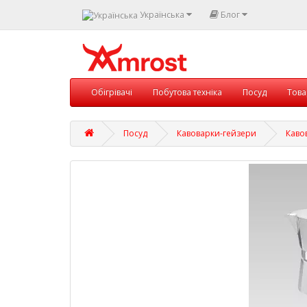
Українська
Блог
Обігрівачі
Побутова техніка
Посуд
Това
Посуд
Кавоварки-гейзери
Каво