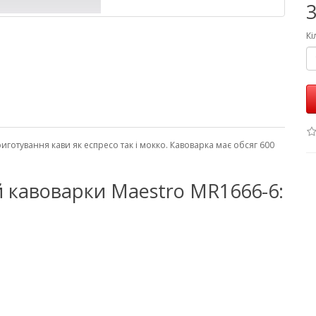
3
Кі
готування кави як еспресо так і мокко. Кавоварка має обсяг 600
 кавоварки Maestro MR1666-6: