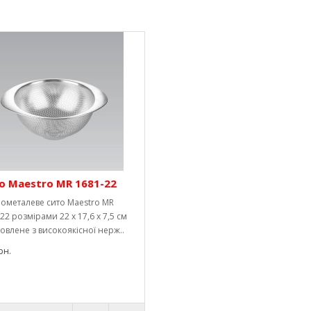
о Maestro MR 1681-22
нометалеве сито Maestro MR
22 розмірами 22 х 17,6 х 7,5 см
овлене з високоякісної нерж..
рн.