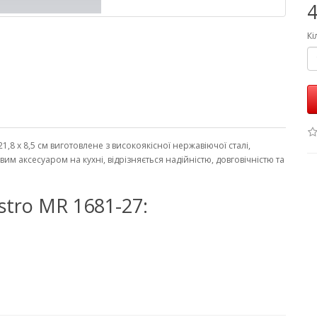
4
Кі
,8 х 8,5 см виготовлене з високоякісної нержавіючої сталі,
им аксесуаром на кухні, відрізняється надійністю, довговічністю та
tro MR 1681-27: