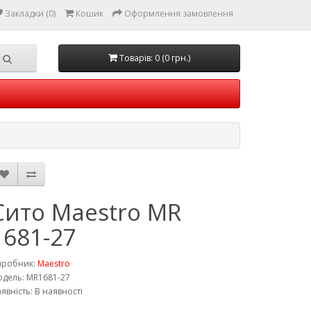
Закладки (0)
Кошик
Оформлення замовлення
Товарів: 0 (0 грн.)
Сито Maestro MR
1681-27
иробник:
Maestro
дель: MR1681-27
явність: В наявності