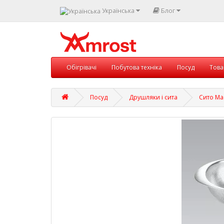
Українська
Блог
Обігрівачі
Побутова техніка
Посуд
Това
Посуд
Друшляки і сита
Сито Ma