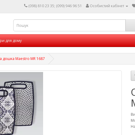
(098) 810 23 35; (099) 946 96 51
Особистий кабінет
ри для дому
 дошка Maestro MR 1687
В
Мо
На