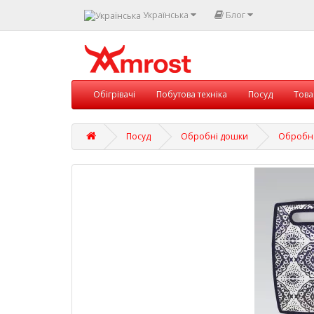
Українська
Блог
Обігрівачі
Побутова техніка
Посуд
Това
Посуд
Обробні дошки
Обробна