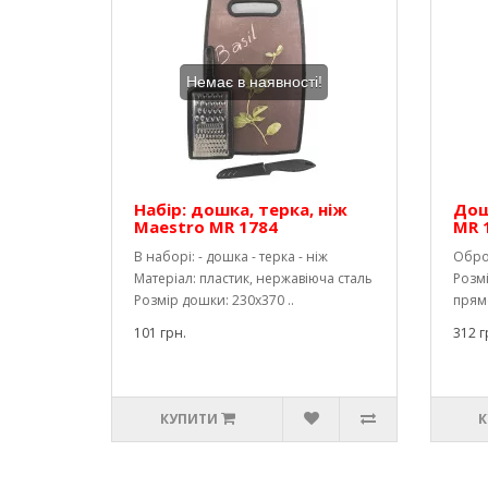
Немає в наявності!
Набір: дошка, терка, ніж
Дош
Maestro MR 1784
MR 
В наборі: - дошка - терка - ніж
Обро
Матеріал: пластик, нержавіюча сталь
Розмі
Розмір дошки: 230х370 ..
прямо
101 грн.
312 г
КУПИТИ
К