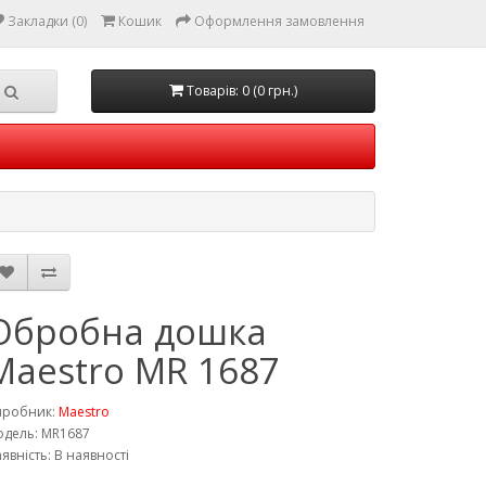
Закладки (0)
Кошик
Оформлення замовлення
Товарів: 0 (0 грн.)
Обробна дошка
Maestro MR 1687
иробник:
Maestro
дель: MR1687
явність: В наявності