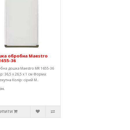
ка обробна Maestro
1655-36
бна дошка Maestro MR 1655-36
р: 36,5 х 26,5 х 1 см Форма:
кутна Колір: сірий М..
рн.
УПИТИ