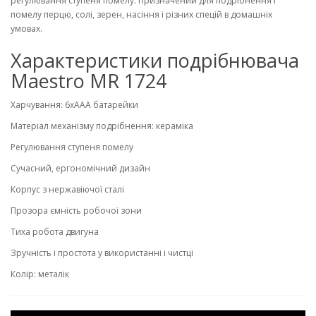
регулювання ступеня помелу. Призначений для подрібнення і
помелу перцю, солі, зерен, насіння і різних спецій в домашніх
умовах.
Характеристики подрібнювача
Maestro MR 1724
Харчування: 6хААА батарейки
Матеріал механізму подрібнення: кераміка
Регулювання ступеня помелу
Сучасний, ергономічний дизайн
Корпус з нержавіючої сталі
Прозора ємність робочої зони
Тиха робота двигуна
Зручність і простота у використанні і чистці
Колір: металік