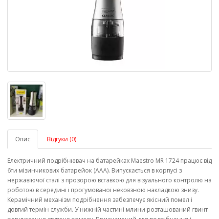
Опис
Відгуки (0)
Електричний подрібнювач на батарейках Maestro MR 1724 працює від
6ти мізинчикових батарейок (ААА). Випускається в корпусі з
нержавіючої сталі з прозорою вставкою для візуального контролю на
роботою в середині і прогумованої нековзною накладкою знизу.
Керамічний механізм подрібнення забезпечує якісний помел і
довгий термін служби. У нижній частині млини розташований гвинт