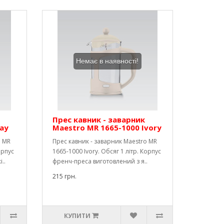
Немає в наявності!
Прес кавник - заварник
ay
Maestro MR 1665-1000 Ivory
o MR
Прес кавник - заварник Maestro MR
орпус
1665-1000 Ivory. Обсяг 1 літр. Корпус
..
френч-преса виготовлений з я..
215 грн.
КУПИТИ