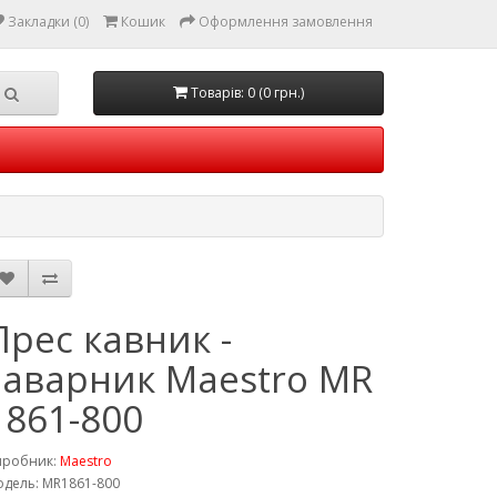
Закладки (0)
Кошик
Оформлення замовлення
Товарів: 0 (0 грн.)
Прес кавник -
заварник Maestro MR
1861-800
иробник:
Maestro
дель: MR1861-800