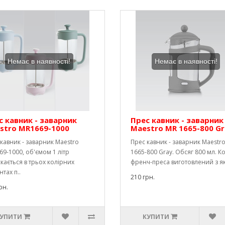
Немає в наявності!
Немає в наявності!
с кавник - заварник
Прес кавник - заварник
stro MR1669-1000
Maestro MR 1665-800 Gr
кавник - заварник Maestro
Прес кавник - заварник Maestr
9-1000, об'ємом 1 літр
1665-800 Gray. Обсяг 800 мл. К
кається в трьох колірних
френч-преса виготовлений з які
нтах п..
210 грн.
рн.
УПИТИ
КУПИТИ