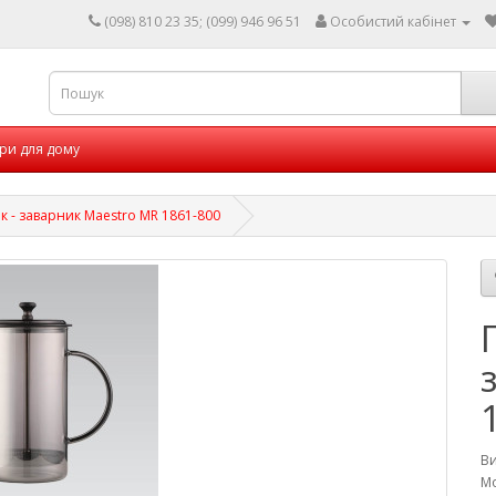
(098) 810 23 35; (099) 946 96 51
Особистий кабінет
ри для дому
к - заварник Maestro MR 1861-800
В
Мо