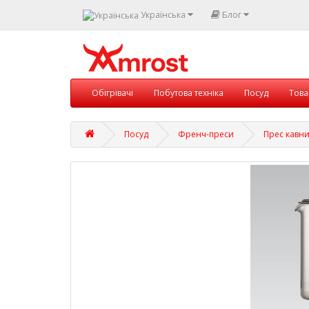
Українська
Блог
Обігрівачі
Побутова техніка
Посуд
Това
Посуд
Френч-преси
Прес кавни