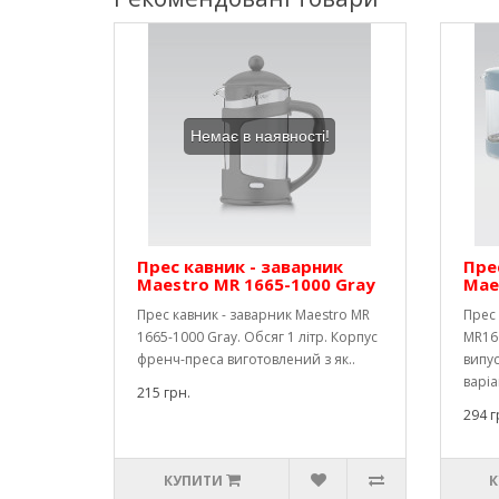
Немає в наявності!
Прес кавник - заварник
Пре
Maestro MR 1665-1000 Gray
Mae
Прес кавник - заварник Maestro MR
Прес 
1665-1000 Gray. Обсяг 1 літр. Корпус
MR166
френч-преса виготовлений з як..
випус
варіа
215 грн.
294 г
КУПИТИ
К