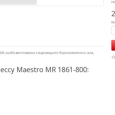
На
2
Кі
00, колба виготовлена ​​з жароміцного боросилікатного скла,
ссу Maestro MR 1861-800: