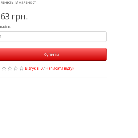
явність: В наявності
63 грн.
лькість
Купити
Відгуків: 0
/
Написати відгук