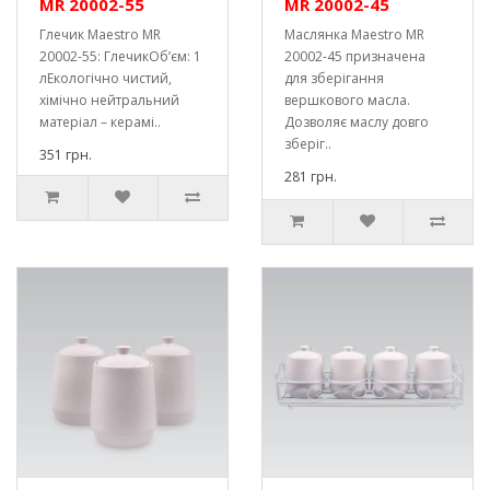
MR 20002-55
MR 20002-45
Глечик Maestro MR
Маслянка Maestro MR
20002-55: ГлечикОб’єм: 1
20002-45 призначена
лЕкологічно чистий,
для зберігання
хімічно нейтральний
вершкового масла.
матеріал – керамі..
Дозволяє маслу довго
зберіг..
351 грн.
281 грн.