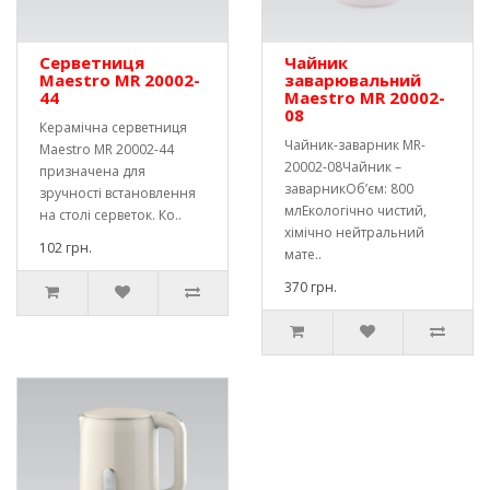
Серветниця
Чайник
Maestro MR 20002-
заварювальний
44
Maestro MR 20002-
08
Керамічна серветниця
Чайник-заварник MR-
Maestro MR 20002-44
20002-08Чайник –
призначена для
заварникОб’єм: 800
зручності встановлення
млЕкологічно чистий,
на столі серветок. Ко..
хімічно нейтральний
102 грн.
мате..
370 грн.