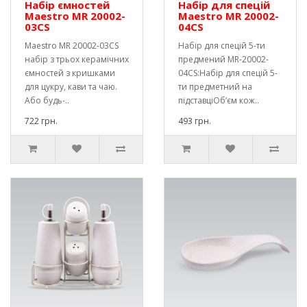
Набір ємностей
Набір для спецій
Maestro MR 20002-
Maestro MR 20002-
03CS
04CS
Maestro MR 20002-03CS
Набір для спецій 5-ти
набір з трьох керамічних
предмений MR-20002-
ємностей з кришками
04CS:Набір для спецій 5-
для цукру, кави та чаю.
ти предметний на
Або будь-..
підставціОб’єм кож..
722 грн.
493 грн.