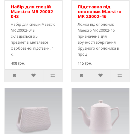
Набір для спецій
Підставка під
Maestro MR 20002-
ополоник Maestro
04S
MR 20002-46
Набір для спецій Maestro
Ложка під ополоник
MR 20002-04S
Maestro MR 20002-46
складається з 5
призначена для
предметів: металевої
зручності зберігання
фарбованої підставки, 4
брудного ополоника в
к..
проц..
408 грн.
115 грн.