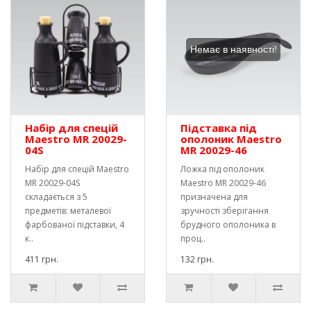
Немає в наявності!
Набір для спецій
Підставка під
Maestro MR 20029-
ополоник Maestro
04S
MR 20029-46
Набір для спецій Maestro
Ложка під ополоник
MR 20029-04S
Maestro MR 20029-46
складається з 5
призначена для
предметів: металевої
зручності зберігання
фарбованої підставки, 4
брудного ополоника в
к..
проц..
411 грн.
132 грн.