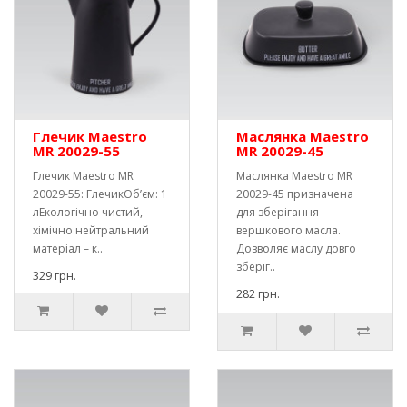
Глечик Maestro
Маслянка Maestro
MR 20029-55
MR 20029-45
Глечик Maestro MR
Маслянка Maestro MR
20029-55: ГлечикОб’єм: 1
20029-45 призначена
лЕкологічно чистий,
для зберігання
хімічно нейтральний
вершкового масла.
матеріал – к..
Дозволяє маслу довго
зберіг..
329 грн.
282 грн.