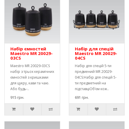
Набір ємностей
Набір для спецій
Maestro MR 20029-
Maestro MR 20029-
03CS
04CS
Maestro MR 20029-03CS
Набір для спецій 5-ти
набір з трьох керамічних
предмений MR 20029-
ємностей з кришками
04CS:Набір для спецій 5-
для цукру, кави та чаю.
ти предметний на
Або будь-..
підставціОб’єм кож..
915 грн.
691 грн.