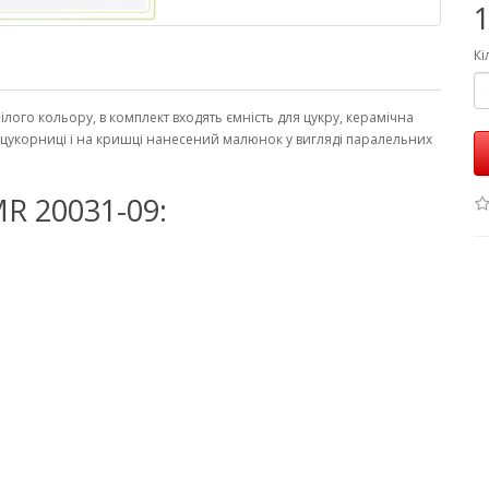
1
Кі
ілого кольору, в комплект входять ємність для цукру, керамічна
 цукорниці і на кришці нанесений малюнок у вигляді паралельних
R 20031-09: