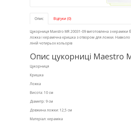
Опис
Відгуки (0)
Цукорниця Maestro MR 20031-09 виготовлена ​​з кераміки б
ложка і керамічна кришка з отвором для ложки. Навколо
ліній чотирьох кольорів
Опис цукорниці Maestro M
Цукорниця
Кришка
Ложка
Висота: 10 см
Діаметр: 9 см
Довжина ложки: 12,5 см
Матеріал: кераміка