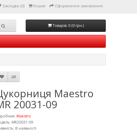
Закладки (0)
Кошик
Оформлення замовлення
Товарів: 0 (0 грн.)
Цукорниця Maestro
MR 20031-09
иробник:
Maestro
дель: MR20031-09
явність: В наявності