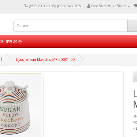
(098) 810 23 35; (099) 946 96 51
Особистий кабінет
ри для дому
31
Цукорниця Maestro MR 20031-09
В
Мо
На