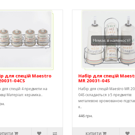
Немає в наявності!
ір для спецій Maestro
Набір для спецій Maest
20031-04CS
MR 20031-04S
 для спецій 4 предмети на
Набір для спецій Maestro MR 20
авці Матеріал: кераміка..
04S складається з 5 предметів:
металевою хромованою підстав
рн.
к..
446 грн.
УПИТИ
КУПИТИ