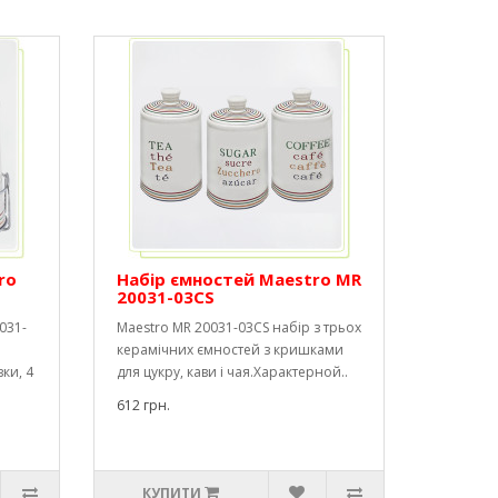
ro
Набір ємностей Maestro MR
20031-03CS
031-
Maestro MR 20031-03CS набір з трьох
керамічних ємностей з кришками
ки, 4
для цукру, кави і чая.Характерной..
612 грн.
КУПИТИ