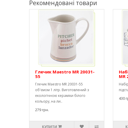
Рекомендовані товари
Глечик Maestro MR 20031-
Наб
55
MR 
Глечик Maestro MR 20031-55
Набір
об'ємом 1 літр. Виготовлений з
підст
екологічною кераміки білого
430 г
кольору, на ли..
279 грн.
КУПИТИ
К