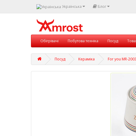
Українська
Блог
Обігрівачі
Побутова техніка
Посуд
Това
Посуд
Кераміка
For you MR-200