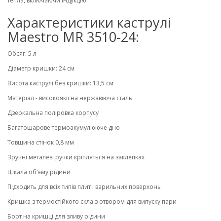
тепла, включаючи індукцію.
Характеристики каструлі
Maestro MR 3510-24:
Обсяг: 5 л
Діаметр кришки: 24 см
Висота каструлі без кришки: 13,5 см
Матеріал - високоякісна нержавіюча сталь
Дзеркальна поліровка корпусу
Багатошарове термоакумулююче дно
Товщина стінок 0,8 мм
Зручні металеві ручки кріпляться на заклепках
Шкала об'єму рідини
Підходить для всіх типів плит і варильних поверхонь
Кришка з термостійкого скла з отвором для випуску пари
Борт на кришці для зливу рідини