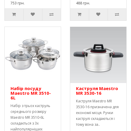
753 грн.
488 грн.
Набір посуду
Каструля Maestro
Maestro MR 3510-
MR 3530-16
6L
Каструля Maestro MR
Набір з трьох каструль
3530-16 призначена для
середнього розміру
економії місця. Ручки
Maestro MR 3510-6L
каструлі складаються і
складається з 3х
тому вона за..
найпопулярніших