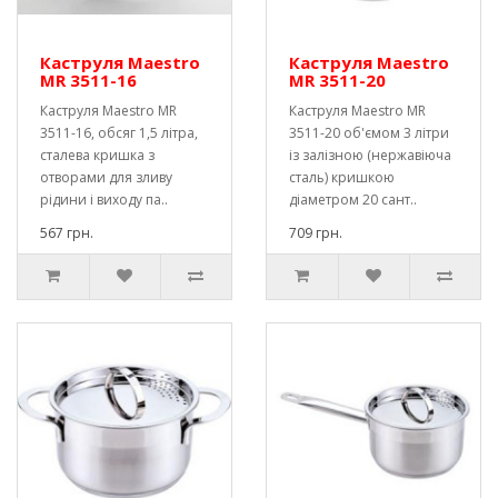
Каструля Maestro
Каструля Maestro
MR 3511-16
MR 3511-20
Каструля Maestro MR
Каструля Maestro MR
3511-16, обсяг 1,5 літра,
3511-20 об'ємом 3 літри
сталева кришка з
із залізною (нержавіюча
отворами для зливу
сталь) кришкою
рідини і виходу па..
діаметром 20 сант..
567 грн.
709 грн.