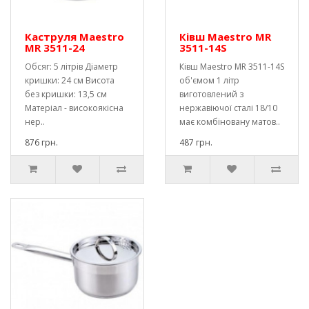
Каструля Maestro
Ківш Maestro MR
MR 3511-24
3511-14S
Обсяг: 5 літрів Діаметр
Ківш Maestro MR 3511-14S
кришки: 24 см Висота
об'ємом 1 літр
без кришки: 13,5 см
виготовлений з
Матеріал - високоякісна
нержавіючої сталі 18/10
нер..
має комбіновану матов..
876 грн.
487 грн.