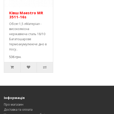
Ківш Maestro MR
3511-16s
Обсяг:1,5 лМатеріал -
високоякісна
нержавіюча сталь 18/10
Багатошарове
термоакумулююче дно в
посу..
536 грн.
Інформація
Про магазин
Доставка та оплата