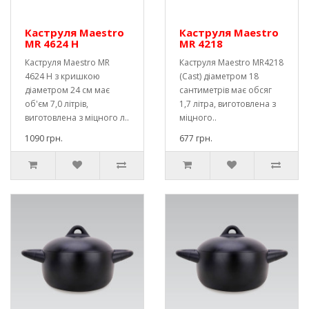
Каструля Maestro
Каструля Maestro
MR 4624 H
MR 4218
Каструля Maestro MR
Каструля Maestro MR4218
4624 H з кришкою
(Cast) діаметром 18
діаметром 24 см має
сантиметрів має обсяг
об'єм 7,0 літрів,
1,7 літра, виготовлена ​​з
виготовлена ​​з міцного л..
міцного..
1090 грн.
677 грн.