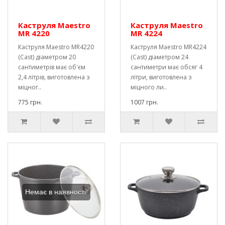
Каструля Maestro
Каструля Maestro
MR 4220
MR 4224
Каструля Maestro MR4220
Каструля Maestro MR4224
(Cast) діаметром 20
(Cast) діаметром 24
сантиметрів має об'єм
сантиметри має обсяг 4
2,4 літрів, виготовлена ​​з
літри, виготовлена ​​з
міцног..
міцного ли..
775 грн.
1007 грн.
Немає в наявності!