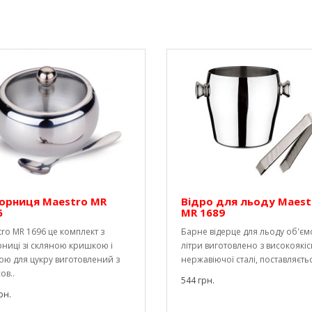
орниця Maestro MR
Відро для льоду Maest
6
MR 1689
ro MR 1696 це комплект з
Барне відерце для льоду об'єм
ниці зі скляною кришкою і
літри виготовлено з високоякіс
ою для цукру виготовлений з
нержавіючої сталі, поставляєтьс
ов..
544 грн.
рн.