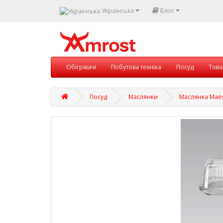
Українська
Блог
Обігрівачі
Побутова техніка
Посуд
Това
Посуд
Маслянки
Маслянка Maes