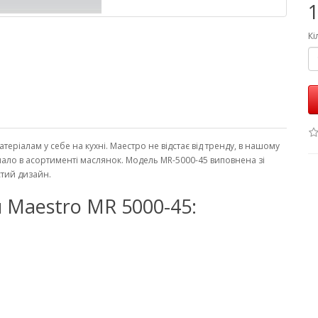
1
Кі
еріалам у себе на кухні. Маестро не відстає від тренду, в нашому
шало в асортименті маслянок. Модель MR-5000-45 виповнена зі
стий дизайн.
 Maestro MR 5000-45: