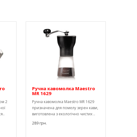
ro
Ручна кавомолка Maestro
MR 1629
ом 2
Ручна кавомолка Maestro MR 1629
ної
призначена для помелу зерен кави,
я..
виготовлена ​​з екологічно чистих ..
289 грн.