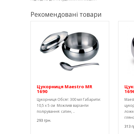
Рекомендовані товари
Цукорниця Maestro MR
Цук
1690
169
Цукорниця Обсяг: 300 мл Габарити:
Maest
10,5 х 5 см Можливі варіанти
цукор
полірування: сатин, ..
ложк
глянс
293 грн.
313 г