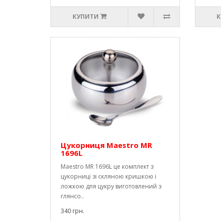
КУПИТИ
К
Цукорниця Maestro MR
1696L
Maestro MR 1696L це комплект з
цукорниці зі скляною кришкою і
ложкою для цукру виготовлений з
глянсо..
340 грн.