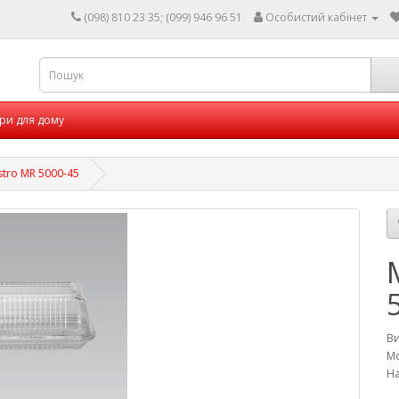
(098) 810 23 35; (099) 946 96 51
Особистий кабінет
ри для дому
tro MR 5000-45
В
Мо
На