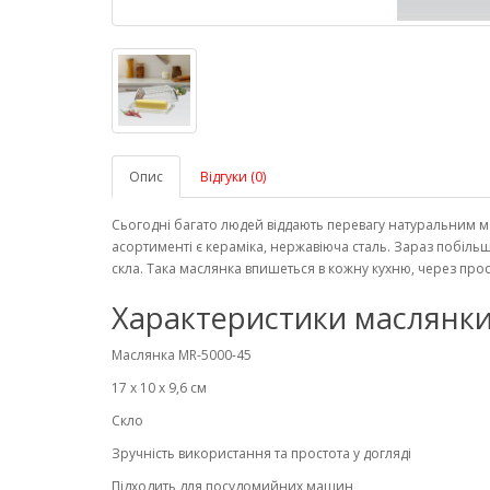
Опис
Відгуки (0)
Сьогодні багато людей віддають перевагу натуральним мат
асортименті є кераміка, нержавіюча сталь. Зараз побіль
скла. Така маслянка впишеться в кожну кухню, через про
Характеристики маслянки
Маслянка MR-5000-45
17 х 10 х 9,6 см
Скло
Зручність використання та простота у догляді
Підходить для посудомийних машин