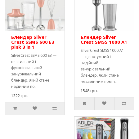
Блендер Silver
Блендер Silver
Crest SSMS 600 E3
Crest SMSS 1000 A1
pink 3 in 1
SilverCrest SMSS 1000 A1
SilverCrest SSMS 600 E3 —
— це потужний і
це стильний і
надійний
функціональний
занурювальний
занурювальний
блендер, який стане
блендер, який стане
незамінним поміч..
надійним по..
1548 грн.
1322 грн.